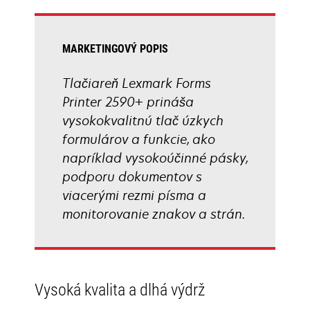
tab
MARKETINGOVÝ POPIS
Tlačiareň Lexmark Forms
Printer 2590+ prináša
vysokokvalitnú tlač úzkych
formulárov a funkcie, ako
napríklad vysokoúčinné pásky,
podporu dokumentov s
viacerými rezmi písma a
monitorovanie znakov a strán.
Vysoká kvalita a dlhá výdrž