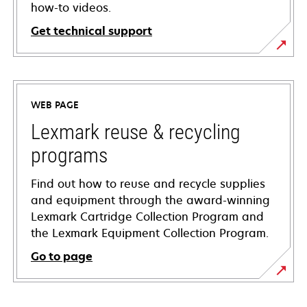
how-to videos.
Get technical support
opens
in
a
WEB PAGE
new
tab
Lexmark reuse & recycling
programs
Find out how to reuse and recycle supplies
and equipment through the award-winning
Lexmark Cartridge Collection Program and
the Lexmark Equipment Collection Program.
Go to page