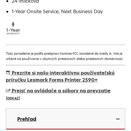
24-ihličková
1-Year Onsite Service, Next Business Day
Toto zariadenie je podľa predpisov komisie FCC zaradené do triedy A. Nie je
určené na používanie v obytných priestoroch alebo priestoroch domácnosti.
Prezrite si našu interaktívnu používateľskú
príručku Lexmark Forms Printer 2590+
Prejsť na ovládače a súbory na prevzatie
[ODKAZ]
opens
in
Prehľad
a
new