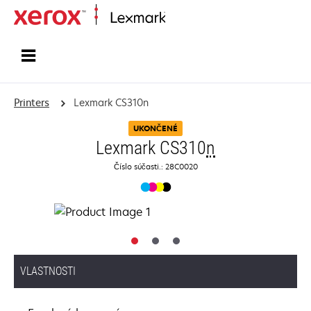
Home
Printers
Lexmark CS310n
UKONČENÉ
Lexmark CS310
n
Číslo súčasti.: 28C0020
VLASTNOSTI