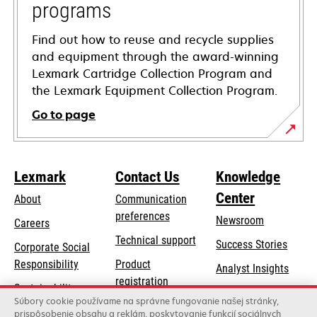
programs
Find out how to reuse and recycle supplies
and equipment through the award-winning
Lexmark Cartridge Collection Program and
the Lexmark Equipment Collection Program.
Go to page
Lexmark
Contact Us
Knowledge
Center
About
Communication
preferences
Newsroom
Careers
opens
Technical support
Success Stories
Corporate Social
in
opens
Responsibility
Product
Analyst Insights
a
in
registration
Sustainability
new
a
Súbory cookie používame na správne fungovanie našej stránky,
Find a dealer
tab
Lexmark Partners
prispôsobenie obsahu a reklám, poskytovanie funkcií sociálnych
new