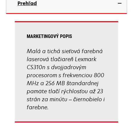
Prehľad
a
new
tab
MARKETINGOVÝ POPIS
Malá a tichá sieťová farebná
laserová tlačiareň Lexmark
CS310n s dvojjadrovým
procesorom s frekvenciou 800
MHz a 256 MB štandardnej
pamäte tlačí rýchlosťou až 23
strán za minútu – čiernobielo i
farebne.