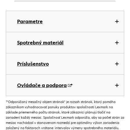
Parametre
Spotrebný materiál
Príslušenstvo
Ovládače a podpora
†
"Odporúčaný mesačný objem stránok" je rozsah stránok, ktorý pomáha
zákazníkom vyhodnocovať ponuky produktov spoločnosti Lexmark na
základe priemerného počtu stránok, ktoré zákazníci plánujú tlačiť na
zariadení každý mesiac. Spoločnosť Lexmark odporúča, aby sa počet strán za
mesiac nachádzal v stanovenom rozmedzí pre optimálny výkon zariadenia
založený na faktoroch vrátane: intervalov výmeny spotrebného materiálu,