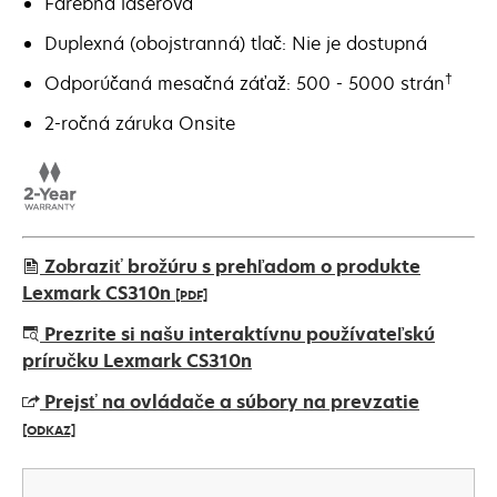
Farebná laserová
Duplexná (obojstranná) tlač: Nie je dostupná
†
Odporúčaná mesačná záťaž: 500 - 5000 strán
2-ročná záruka Onsite
Zobraziť brožúru s prehľadom o produkte
Lexmark CS310n
[PDF]
opens
Prezrite si našu interaktívnu používateľskú
in
príručku Lexmark CS310n
a
Prejsť na ovládače a súbory na prevzatie
new
[ODKAZ]
tab
opens
in