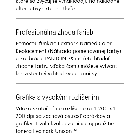
ktoré sa zvyčajne vynakladajú na nákladné
alternatívy externej tlače.
Profesionálna zhoda farieb
Pomocou funkcie Lexmark Named Color
Replacement (Náhrada pomenovanej farby)
a kalibrácie PANTONE® môžete hľadať
zhodné farby, vďaka čomu môžete vytvoriť
konzistentný vzhľad svojej značky.
Grafika s vysokým rozlíšením
Vďaka skutočnému rozlíšeniu až 1 200 x 1
200 dpi sa zachová ostrosť obrázkov a
grafiky. Trvalú kvalitu zaručuje aj použitie
tonera Lexmark Unison™.