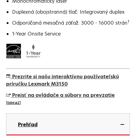
Monochromatický laser
Duplexná (obojstranná) tlač: Integrovaný duplex
†
Odporúčaná mesačná záťaž: 3000 - 16000 strán
1-Year Onsite Service
Prezrite si našu interaktívnu používateľskú
príručku Lexmark M3150
Prejsť na ovládače a súbory na prevzatie
[ODKAZ]
opens
in
Prehľad
a
new