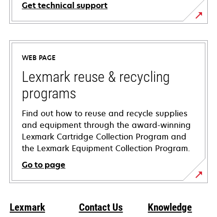
Get technical support
opens
in
a
WEB PAGE
new
tab
Lexmark reuse & recycling
programs
Find out how to reuse and recycle supplies
and equipment through the award-winning
Lexmark Cartridge Collection Program and
the Lexmark Equipment Collection Program.
Go to page
Lexmark
Contact Us
Knowledge