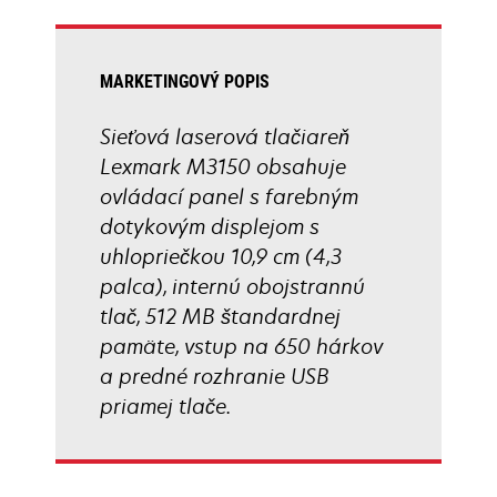
tab
MARKETINGOVÝ POPIS
Sieťová laserová tlačiareň
Lexmark M3150 obsahuje
ovládací panel s farebným
dotykovým displejom s
uhlopriečkou 10,9 cm (4,3
palca), internú obojstrannú
tlač, 512 MB štandardnej
pamäte, vstup na 650 hárkov
a predné rozhranie USB
priamej tlače.