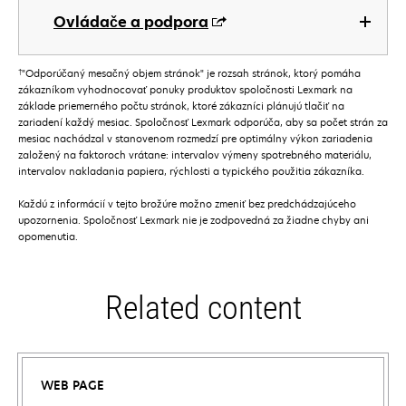
Ovládače a podpora
†
"Odporúčaný mesačný objem stránok" je rozsah stránok, ktorý pomáha
zákazníkom vyhodnocovať ponuky produktov spoločnosti Lexmark na
základe priemerného počtu stránok, ktoré zákazníci plánujú tlačiť na
zariadení každý mesiac. Spoločnosť Lexmark odporúča, aby sa počet strán za
mesiac nachádzal v stanovenom rozmedzí pre optimálny výkon zariadenia
založený na faktoroch vrátane: intervalov výmeny spotrebného materiálu,
intervalov nakladania papiera, rýchlosti a typického použitia zákazníka.
Každú z informácií v tejto brožúre možno zmeniť bez predchádzajúceho
upozornenia. Spoločnosť Lexmark nie je zodpovedná za žiadne chyby ani
opomenutia.
Related content
WEB PAGE