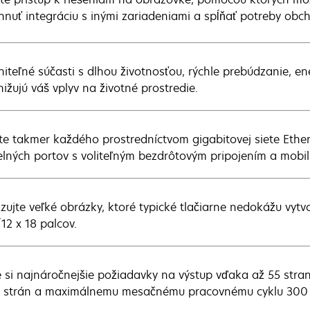
hnuť integráciu s inými zariadeniami a spĺňať potreby obc
iteľné súčasti s dlhou životnosťou, rýchle prebúdzanie, e
nižujú váš vplyv na životné prostredie.
jte takmer každého prostredníctvom gigabitovej siete Ether
elných portov s voliteľným bezdrôtovým pripojením a mobil
zujte veľké obrázky, ktoré typické tlačiarne nedokážu vytv
12 x 18 palcov.
e si najnáročnejšie požiadavky na výstup vďaka až 55 stra
 strán a maximálnemu mesačnému pracovnému cyklu 300 