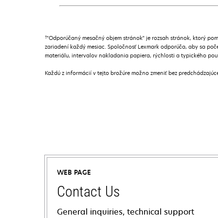
†
"Odporúčaný mesačný objem stránok" je rozsah stránok, ktorý pom
zariadení každý mesiac. Spoločnosť Lexmark odporúča, aby sa poče
materiálu, intervalov nakladania papiera, rýchlosti a typického pou
Každú z informácií v tejto brožúre možno zmeniť bez predchádzajú
WEB PAGE
Contact Us
General inquiries, technical support