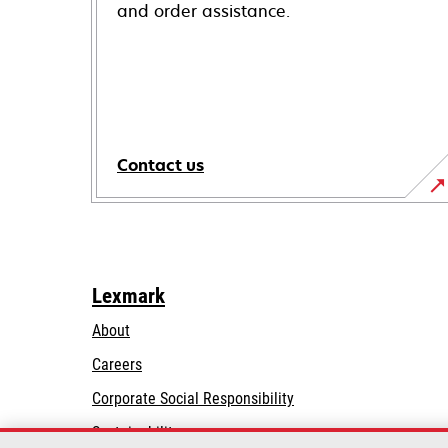
and order assistance.
Contact us
Lexmark
About
Careers
opens
Corporate Social Responsibility
in
Sustainability
a