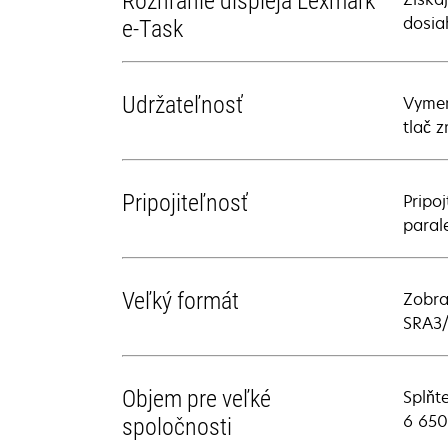
Rozhranie displeja Lexmark
dosia
e-Task
Udržateľnosť
Vymen
tlač z
Pripojiteľnosť
Pripo
paral
Veľký formát
Zobra
SRA3/
Objem pre veľké
Splňt
6 650
spoločnosti