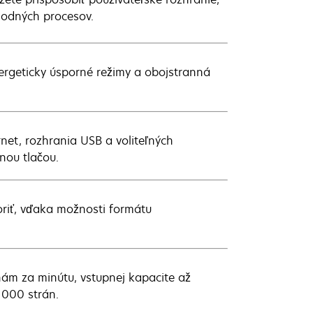
hodných procesov.
nergeticky úsporné režimy a obojstranná
net, rozhrania USB a voliteľných
nou tlačou.
oriť, vďaka možnosti formátu
nám za minútu, vstupnej kapacite až
000 strán.