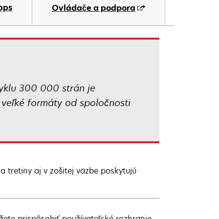
ab
pps
Ovládače a podpora
klu 300 000 strán je
 veľké formáty od spoločnosti
 tretiny aj v zošitej väzbe poskytujú
ete prispôsobiť používateľské rozhranie,