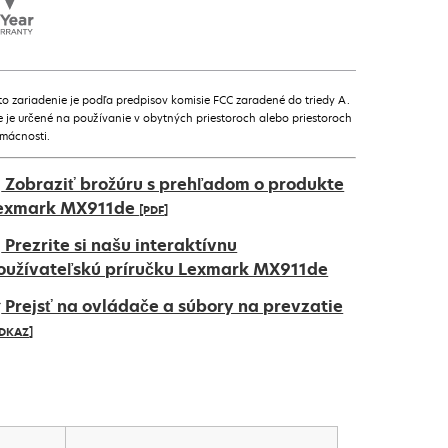
to zariadenie je podľa predpisov komisie FCC zaradené do triedy A.
e je určené na používanie v obytných priestoroch alebo priestoroch
mácnosti.
Zobraziť brožúru s prehľadom o produkte
exmark MX911de
[PDF]
pens
Prezrite si našu interaktívnu
oužívateľskú príručku Lexmark MX911de
Prejsť na ovládače a súbory na prevzatie
ew
DKAZ]
ab
pens
ew