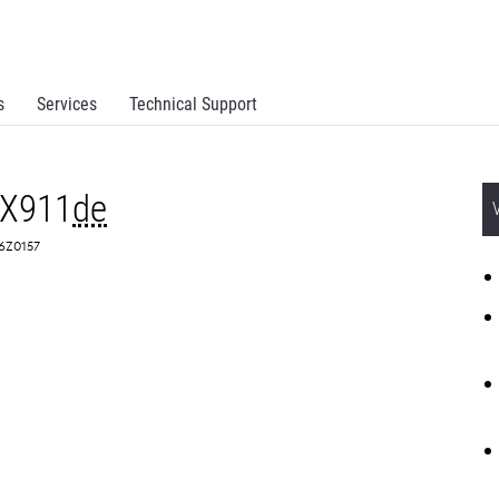
s
Services
Technical Support
MX911
de
 26Z0157