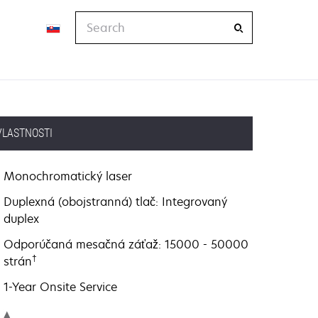
Search
VLASTNOSTI
Monochromatický laser
Duplexná (obojstranná) tlač: Integrovaný
duplex
Odporúčaná mesačná záťaž: 15000 - 50000
†
strán
1-Year Onsite Service