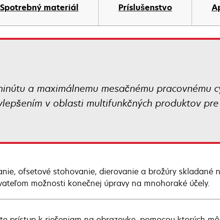
t
Spotrebný materiál
Príslušenstvo
A
 minútu a maximálnemu mesačnému pracovnému cy
epšením v oblasti multifunkčných produktov pre
anie, ofsetové stohovanie, dierovanie a brožúry skladané na
vateľom možnosti konečnej úpravy na mnohoraké účely.
jte prístup k riešeniam na obrazovke, pomocou ktorých môž