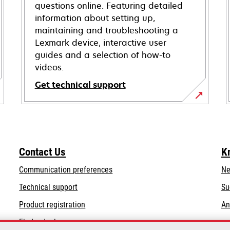
questions online. Featuring detailed
information about setting up,
maintaining and troubleshooting a
Lexmark device, interactive user
guides and a selection of how-to
videos.
Get technical support
opens
in
a
new
Contact Us
K
tab
Communication preferences
Ne
opens
Technical support
Su
in
Product registration
An
a
Find a dealer
new