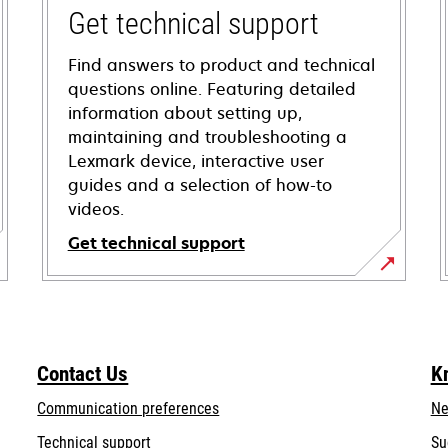
Get technical support
Find answers to product and technical
questions online. Featuring detailed
information about setting up,
maintaining and troubleshooting a
Lexmark device, interactive user
guides and a selection of how-to
videos.
Get technical support
opens
in
a
new
Contact Us
K
tab
Communication preferences
Ne
opens
Technical support
Su