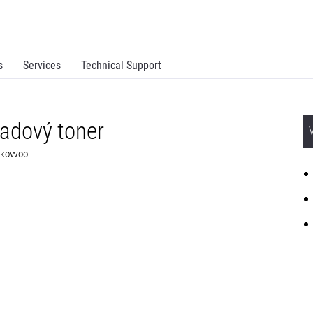
s
Services
Technical Support
adový toner
 72K0W00