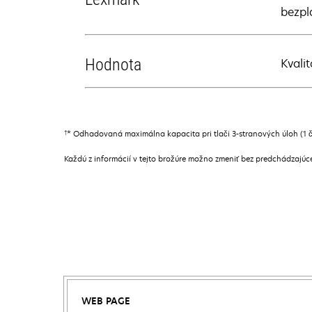
bezpl
Hodnota
Kvali
†
* Odhadovaná maximálna kapacita pri tlači 3-stranových úloh (1 čie
Každú z informácií v tejto brožúre možno zmeniť bez predchádzajú
WEB PAGE