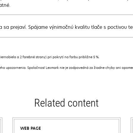
atné.
ta sa prejaví. Spájame výnimočnú kvalitu tlače s poctivou t
rnobiela a 2 farebné strany) pri pokrytí na farbu približne 5 %.
ceho upozornenia. Spoločnosť Lexmark nie je zodpovedná za žiadne chyby ani opome
Related content
WEB PAGE