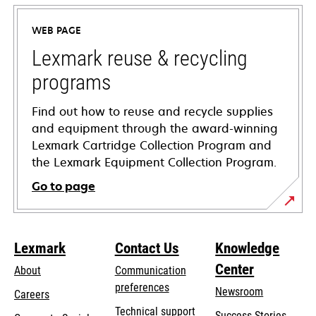
in
a
WEB PAGE
new
tab
Lexmark reuse & recycling
programs
Find out how to reuse and recycle supplies
and equipment through the award-winning
Lexmark Cartridge Collection Program and
the Lexmark Equipment Collection Program.
Go to page
Lexmark
Contact Us
Knowledge
Center
About
Communication
preferences
Newsroom
Careers
opens
Technical support
Success Stories