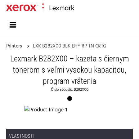
Home
Printers
LXK B282X00 BLK EHY RP TN CRTG
Lexmark B282X00 – kazeta s čiernym
tonerom s veľmi vysokou kapacitou,
program vrátenia
Číslo súčasti.: B282X00
VLASTNOSTI