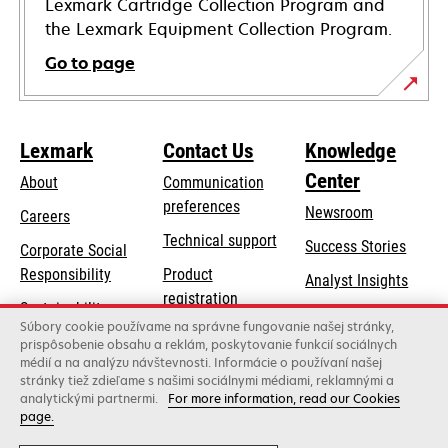
Lexmark Cartridge Collection Program and
the Lexmark Equipment Collection Program.
Go to page
Lexmark
Contact Us
Knowledge
Center
About
Communication
preferences
Newsroom
Careers
opens
Technical support
Success Stories
Corporate Social
in
opens
Responsibility
Product
Analyst Insights
a
in
registration
Sustainability
new
a
Súbory cookie používame na správne fungovanie našej stránky,
Find a dealer
tab
Lexmark Partners
prispôsobenie obsahu a reklám, poskytovanie funkcií sociálnych
new
médií a na analýzu návštevnosti. Informácie o používaní našej
List of wholesalers
tab
stránky tiež zdieľame s našimi sociálnymi médiami, reklamnými a
analytickými partnermi.
For more information, read our Cookies
page.
Lexmark International, Inc., a Xerox Company
©2026 All rights reserved.