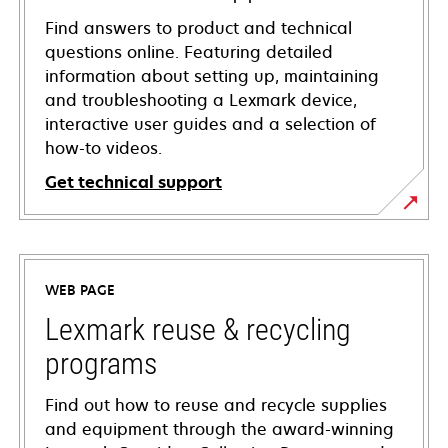
Find answers to product and technical
questions online. Featuring detailed
information about setting up, maintaining
and troubleshooting a Lexmark device,
interactive user guides and a selection of
how-to videos.
Get technical support
opens
in
a
WEB PAGE
new
tab
Lexmark reuse & recycling
programs
Find out how to reuse and recycle supplies
and equipment through the award-winning