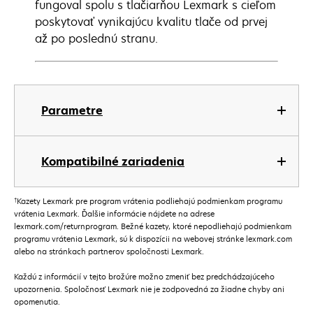
fungoval spolu s tlačiarňou Lexmark s cieľom
poskytovať vynikajúcu kvalitu tlače od prvej
až po poslednú stranu.
Parametre
Kompatibilné zariadenia
†
Kazety Lexmark pre program vrátenia podliehajú podmienkam programu
vrátenia Lexmark. Ďalšie informácie nájdete na adrese
lexmark.com/returnprogram. Bežné kazety, ktoré nepodliehajú podmienkam
programu vrátenia Lexmark, sú k dispozícii na webovej stránke lexmark.com
alebo na stránkach partnerov spoločnosti Lexmark.
Každú z informácií v tejto brožúre možno zmeniť bez predchádzajúceho
upozornenia. Spoločnosť Lexmark nie je zodpovedná za žiadne chyby ani
opomenutia.