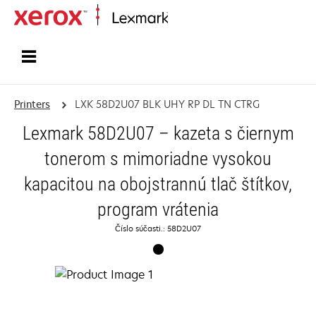
Home
Printers
LXK 58D2U07 BLK UHY RP DL TN CTRG
Lexmark 58D2U07 – kazeta s čiernym
tonerom s mimoriadne vysokou
kapacitou na obojstrannú tlač štítkov,
program vrátenia
Číslo súčasti.: 58D2U07