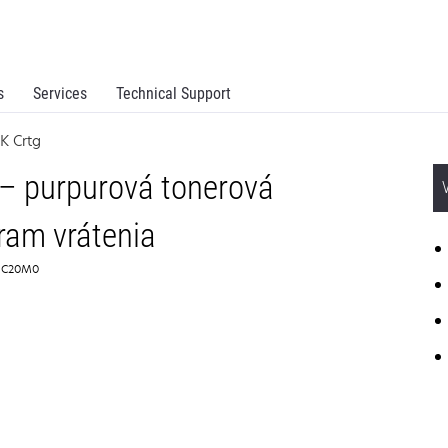
s
Services
Technical Support
K Crtg
– purpurová tonerová
ram vrátenia
 71C20M0