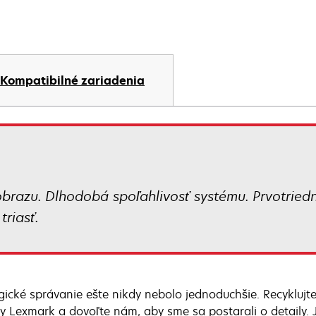
Kompatibilné zariadenia
obrazu. Dlhodobá spoľahlivosť systému. Prvotried
triasť.
gické správanie ešte nikdy nebolo jednoduchšie. Recyklujte
y Lexmark a dovoľte nám, aby sme sa postarali o detaily. J