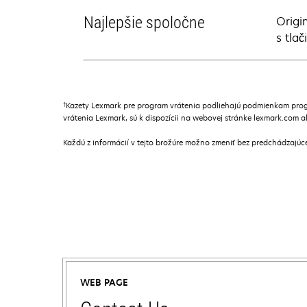
Najlepšie spoločne
Origi
s tla
†
Kazety Lexmark pre program vrátenia podliehajú podmienkam prog
vrátenia Lexmark, sú k dispozícii na webovej stránke lexmark.com 
Každú z informácií v tejto brožúre možno zmeniť bez predchádzajú
WEB PAGE