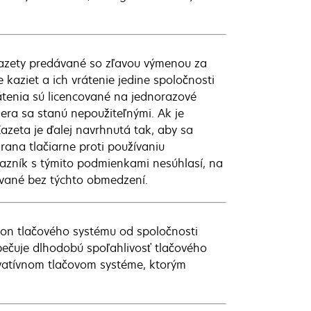
kazety predávané so zľavou výmenou za
 kaziet a ich vrátenie jedine spoločnosti
átenia sú licencované na jednorazové
nera sa stanú nepoužiteľnými. Ak je
azeta je ďalej navrhnutá tak, aby sa
rana tlačiarne proti používaniu
kazník s týmito podmienkami nesúhlasí, na
vané bez týchto obmedzení.
kon tlačového systému od spoločnosti
zpečuje dlhodobú spoľahlivosť tlačového
ovatívnom tlačovom systéme, ktorým