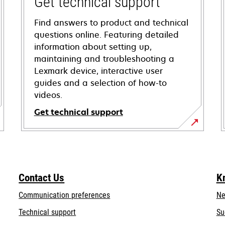
Get technical support
Find answers to product and technical
questions online. Featuring detailed
information about setting up,
maintaining and troubleshooting a
Lexmark device, interactive user
guides and a selection of how-to
videos.
Get technical support
opens
in
a
new
Contact Us
K
tab
Communication preferences
Ne
opens
Technical support
Su
in