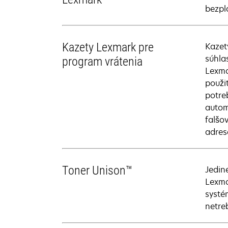
bezpl
Kazety Lexmark pre
Kazet
súhla
program vrátenia
Lexma
použi
potre
autom
falšo
adres
Toner Unison™
Jedin
Lexma
systé
netreb