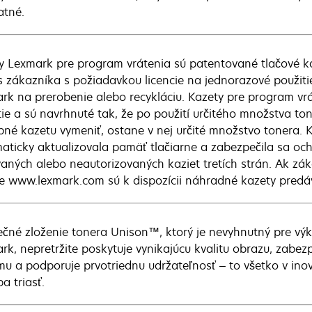
atné.
y Lexmark pre program vrátenia sú patentované tlačové 
s zákazníka s požiadavkou licencie na jednorazové použitie
rk na prerobenie alebo recykláciu. Kazety pre program vr
tie a sú navrhnuté tak, že po použití určitého množstva to
bné kazetu vymeniť, ostane v nej určité množstvo tonera. K
aticky aktualizovala pamäť tlačiarne a zabezpečila sa och
vaných alebo neautorizovaných kaziet tretích strán. Ak zá
e www.lexmark.com sú k dispozícii náhradné kazety predá
ečné zloženie tonera Unison™, ktorý je nevyhnutný pre vý
rk, nepretržite poskytuje vynikajúcu kvalitu obrazu, zabe
mu a podporuje prvotriednu udržateľnosť – to všetko v in
a triasť.