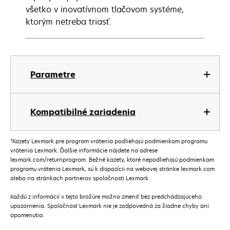
všetko v inovatívnom tlačovom systéme,
ktorým netreba triasť.
Parametre
Kompatibilné zariadenia
†
Kazety Lexmark pre program vrátenia podliehajú podmienkam programu
vrátenia Lexmark. Ďalšie informácie nájdete na adrese
lexmark.com/returnprogram. Bežné kazety, ktoré nepodliehajú podmienkam
programu vrátenia Lexmark, sú k dispozícii na webovej stránke lexmark.com
alebo na stránkach partnerov spoločnosti Lexmark.
Každú z informácií v tejto brožúre možno zmeniť bez predchádzajúceho
upozornenia. Spoločnosť Lexmark nie je zodpovedná za žiadne chyby ani
opomenutia.