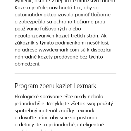
vymeniť, ostane v nej určité množstvo tonera.
Kazeta je ďalej navrhnutá tak, aby sa
automaticky aktualizovala pamäť tlačiarne
a zabezpečila sa ochrana tlačiarne proti
používaniu falšovaných alebo
neautorizovaných kaziet tretích strán. Ak
zákazník s týmito podmienkami nesúhlasí,
na adrese www.lexmark.com sú k dispozícii
náhradné kazety predávané bez týchto
obmedzení.
Program zberu kaziet Lexmark
Ekologické správanie ešte nikdy nebolo
jednoduchšie. Recyklujte všetok svoj použitý
spotrebný materiál značky Lexmark
a dovoľte nám, aby sme sa postarali
o detaily. Je to jednoduché, inteligentné