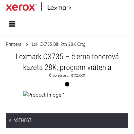
Home
Printers
Lxk CX735 Blk Rtn 28K Crtg
Lexmark CX735 – čierna tonerová
kazeta 28K, program vrátenia
Číslo súčasti.: 81C2XK0
VLASTNOSTI