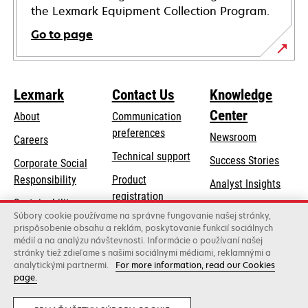
the Lexmark Equipment Collection Program.
Go to page
Lexmark
Contact Us
Knowledge
Center
About
Communication
preferences
Newsroom
Careers
opens
Technical support
Success Stories
Corporate Social
in
opens
Responsibility
Product
Analyst Insights
a
in
registration
Sustainability
new
a
Súbory cookie používame na správne fungovanie našej stránky,
Find a dealer
tab
Lexmark Partners
prispôsobenie obsahu a reklám, poskytovanie funkcií sociálnych
new
médií a na analýzu návštevnosti. Informácie o používaní našej
List of wholesalers
tab
stránky tiež zdieľame s našimi sociálnymi médiami, reklamnými a
analytickými partnermi.
For more information, read our Cookies
page.
Lexmark International, Inc., a Xerox Company
©2026 All rights reserved.