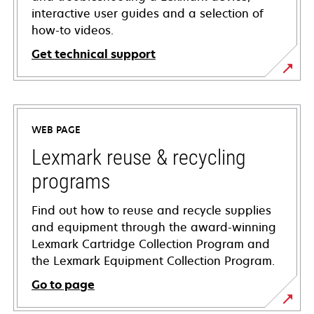
interactive user guides and a selection of
how-to videos.
Get technical support
opens
in
a
WEB PAGE
new
tab
Lexmark reuse & recycling
programs
Find out how to reuse and recycle supplies
and equipment through the award-winning
Lexmark Cartridge Collection Program and
the Lexmark Equipment Collection Program.
Go to page