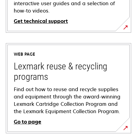
interactive user guides and a selection of
how-to videos.
Get technical support
opens
in
a
WEB PAGE
new
tab
Lexmark reuse & recycling
programs
Find out how to reuse and recycle supplies
and equipment through the award-winning
Lexmark Cartridge Collection Program and
the Lexmark Equipment Collection Program.
Go to page