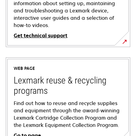
information about setting up, maintaining
and troubleshooting a Lexmark device,
interactive user guides and a selection of
how-to videos.
Get technical support
opens
in
a
WEB PAGE
new
tab
Lexmark reuse & recycling
programs
Find out how to reuse and recycle supplies
and equipment through the award-winning
Lexmark Cartridge Collection Program and
the Lexmark Equipment Collection Program.
Go to page