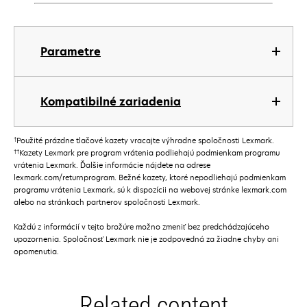
Parametre
Kompatibilné zariadenia
†
Použité prázdne tlačové kazety vracajte výhradne spoločnosti Lexmark.
††
Kazety Lexmark pre program vrátenia podliehajú podmienkam programu
vrátenia Lexmark. Ďalšie informácie nájdete na adrese
lexmark.com/returnprogram. Bežné kazety, ktoré nepodliehajú podmienkam
programu vrátenia Lexmark, sú k dispozícii na webovej stránke lexmark.com
alebo na stránkach partnerov spoločnosti Lexmark.
Každú z informácií v tejto brožúre možno zmeniť bez predchádzajúceho
upozornenia. Spoločnosť Lexmark nie je zodpovedná za žiadne chyby ani
opomenutia.
Related content