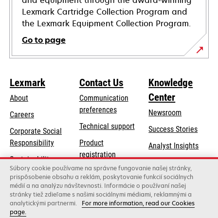
and equipment through the award-winning
Lexmark Cartridge Collection Program and
the Lexmark Equipment Collection Program.
Go to page
Lexmark
Contact Us
Knowledge
Center
About
Communication
preferences
Newsroom
Careers
opens
Technical support
Success Stories
Corporate Social
in
opens
Responsibility
Product
Analyst Insights
a
in
registration
Sustainability
new
a
Súbory cookie používame na správne fungovanie našej stránky,
Find a dealer
tab
Lexmark Partners
prispôsobenie obsahu a reklám, poskytovanie funkcií sociálnych
new
médií a na analýzu návštevnosti. Informácie o používaní našej
List of wholesalers
tab
stránky tiež zdieľame s našimi sociálnymi médiami, reklamnými a
analytickými partnermi.
For more information, read our Cookies
page.
Lexmark International, Inc., a Xerox Company