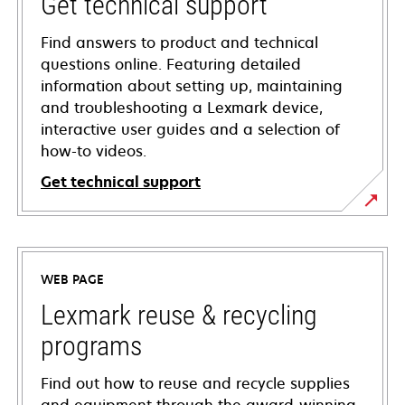
Get technical support
Find answers to product and technical
questions online. Featuring detailed
information about setting up, maintaining
and troubleshooting a Lexmark device,
interactive user guides and a selection of
how-to videos.
Get technical support
opens
in
a
WEB PAGE
new
tab
Lexmark reuse & recycling
programs
Find out how to reuse and recycle supplies