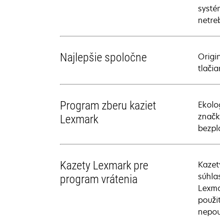
systé
netreb
Najlepšie spoločne
Origi
tlači
Program zberu kaziet
Ekolo
značk
Lexmark
bezpl
Kazety Lexmark pre
Kazet
súhla
program vrátenia
Lexma
použi
nepou