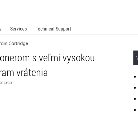
s
Services
Technical Support
ram Cartridge
onerom s veľmi vysokou
ram vrátenia
 70C2XC0