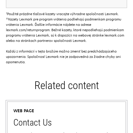
†
Použité prázdne tlačové kazety vracajte výhradne spoločnosti Lexmark.
††
Kazety Lexmark pre program vrátenia podliehajú podmienkam programu
vrátenia Lexmark. Ďalšie informácie nájdete na adrese
lexmark.com/returnprogram. Bežné kazety, ktoré nepodliehajú podmienkam
programu vrátenia Lexmark, sú k dispozícii na webovej stránke lexmark.com
alebo na stránkach partnerov spoločnosti Lexmark.
Každú z informácií v tejto brožúre možno zmeniť bez predchádzajúceho
upozornenia. Spoločnosť Lexmark nie je zodpovedná za žiadne chyby ani
opomenutia.
Related content
WEB PAGE
Contact Us