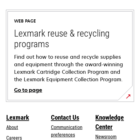
opens
in
a
WEB PAGE
new
tab
Lexmark reuse & recycling
programs
Find out how to reuse and recycle supplies
and equipment through the award-winning
Lexmark Cartridge Collection Program and
the Lexmark Equipment Collection Program.
Go to page
Lexmark
Contact Us
Knowledge
Center
About
Communication
preferences
Newsroom
Careers