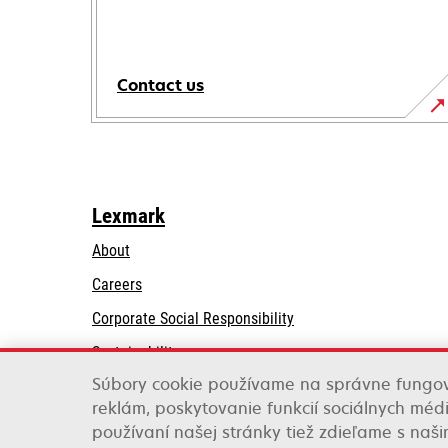
Contact us
Lexmark
About
Careers
opens
Corporate Social Responsibility
in
Sustainability
a
Súbory cookie používame na správne fungov
Lexmark Partners
new
reklám, poskytovanie funkcií sociálnych médi
tab
používaní našej stránky tiež zdieľame s naš
Lexmark International, Inc., a Xerox Company