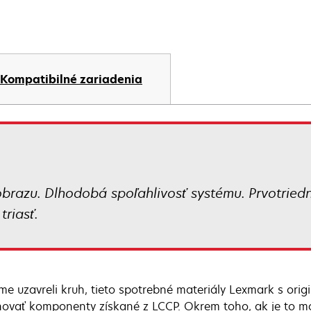
Kompatibilné zariadenia
obrazu. Dlhodobá spoľahlivosť systému. Prvotried
triasť.
me uzavreli kruh, tieto spotrebné materiály Lexmark s o
ovať komponenty získané z LCCP. Okrem toho, ak je to mo