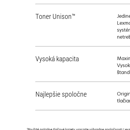
Toner Unison™
Jedin
Lexma
systé
netreb
Vysoká kapacita
Maxim
Vysok
štand
Najlepšie spoločne
Origi
tlači
†
Použité prázdne tlačové kazety vracajte výhradne spoločnosti Lex