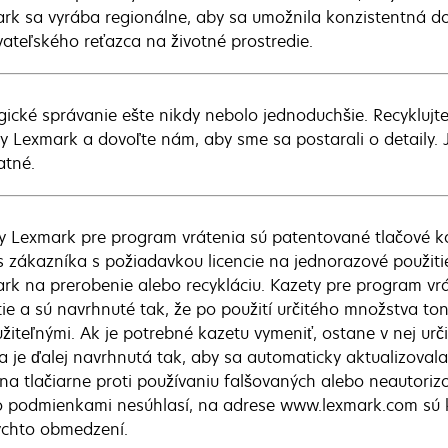
rk sa vyrába regionálne, aby sa umožnila konzistentná dos
ateľského reťazca na životné prostredie.
gické správanie ešte nikdy nebolo jednoduchšie. Recyklujte
y Lexmark a dovoľte nám, aby sme sa postarali o detaily. J
atné.
y Lexmark pre program vrátenia sú patentované tlačové 
s zákazníka s požiadavkou licencie na jednorazové použitie
rk na prerobenie alebo recykláciu. Kazety pre program vr
tie a sú navrhnuté tak, že po použití určitého množstva t
žiteľnými. Ak je potrebné kazetu vymeniť, ostane v nej ur
a je ďalej navrhnutá tak, aby sa automaticky aktualizoval
na tlačiarne proti používaniu falšovaných alebo neautorizo
o podmienkami nesúhlasí, na adrese www.lexmark.com sú k
ýchto obmedzení.