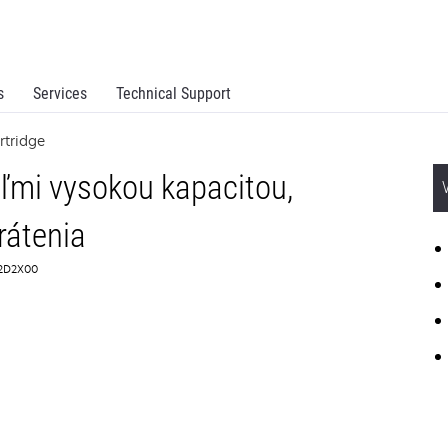
s
Services
Technical Support
rtridge
ľmi vysokou kapacitou,
rátenia
 62D2X00