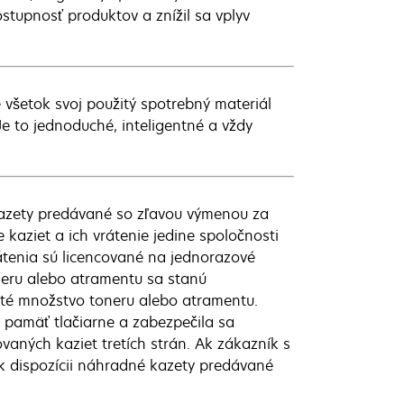
tupnosť produktov a znížil sa vplyv
 všetok svoj použitý spotrebný materiál
e to jednoduché, inteligentné a vždy
kazety predávané so zľavou výmenou za
 kaziet a ich vrátenie jedine spoločnosti
átenia sú licencované na jednorazové
oneru alebo atramentu sa stanú
čité množstvo toneru alebo atramentu.
a pamäť tlačiarne a zabezpečila sa
vaných kaziet tretích strán. Ak zákazník s
 dispozícii náhradné kazety predávané