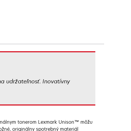
na udržateľnosť. Inovatívny
riginálnym tonerom Lexmark Unison™ môžu
žné, originálny spotrebný materiál