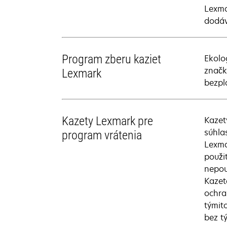
Lexma
dodáv
Program zberu kaziet
Ekolo
značk
Lexmark
bezpl
Kazety Lexmark pre
Kazet
súhla
program vrátenia
Lexma
použi
nepou
Kazet
ochra
týmit
bez t