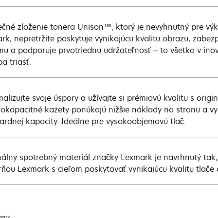
ečné zloženie tonera Unison™, ktorý je nevyhnutný pre vý
rk, nepretržite poskytuje vynikajúcu kvalitu obrazu, zabe
mu a podporuje prvotriednu udržateľnosť – to všetko v in
a triasť.
alizujte svoje úspory a užívajte si prémiovú kvalitu s orig
okapacitné kazety ponúkajú nižšie náklady na stranu a vys
ardnej kapacity. Ideálne pre vysokoobjemovú tlač.
nálny spotrebný materiál značky Lexmark je navrhnutý tak,
arňou Lexmark s cieľom poskytovať vynikajúcu kvalitu tlače
mark.