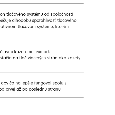
kon tlačového systému od spoločnosti
zpečuje dlhodobú spoľahlivosť tlačového
ovatívnom tlačovom systéme, ktorým
inálnymi kazetami Lexmark.
tačia na tlač viacerých strán ako kazety
 aby čo najlepšie fungoval spolu s
 od prvej až po poslednú stranu.