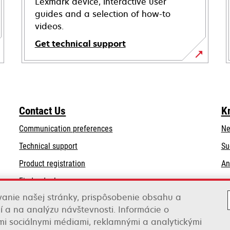
Lexmark device, interactive user
guides and a selection of how-to
videos.
Get technical support
opens
in
a
new
Contact Us
K
tab
Communication preferences
Ne
opens
Technical support
Su
in
Product registration
An
a
Find a dealer
new
tab
anie našej stránky, prispôsobenie obsahu a
List of wholesalers
í a na analýzu návštevnosti. Informácie o
imi sociálnymi médiami, reklamnými a analytickými