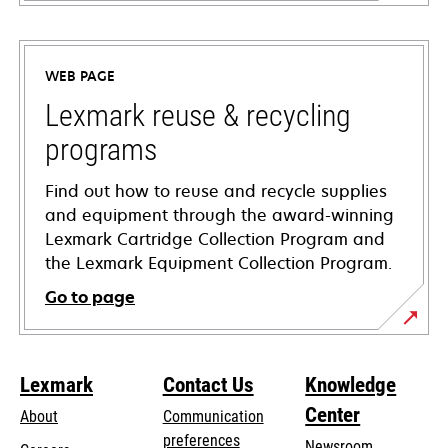
opens
in
a
WEB PAGE
new
tab
Lexmark reuse & recycling
programs
Find out how to reuse and recycle supplies
and equipment through the award-winning
Lexmark Cartridge Collection Program and
the Lexmark Equipment Collection Program.
Go to page
Lexmark
Contact Us
Knowledge
Center
About
Communication
preferences
Newsroom