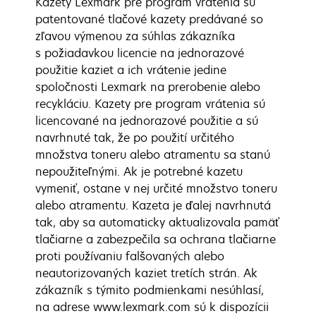
Kazety Lexmark pre program vrátenia sú
patentované tlačové kazety predávané so
zľavou výmenou za súhlas zákazníka
s požiadavkou licencie na jednorazové
použitie kaziet a ich vrátenie jedine
spoločnosti Lexmark na prerobenie alebo
recykláciu. Kazety pre program vrátenia sú
licencované na jednorazové použitie a sú
navrhnuté tak, že po použití určitého
množstva toneru alebo atramentu sa stanú
nepoužiteľnými. Ak je potrebné kazetu
vymeniť, ostane v nej určité množstvo toneru
alebo atramentu. Kazeta je ďalej navrhnutá
tak, aby sa automaticky aktualizovala pamäť
tlačiarne a zabezpečila sa ochrana tlačiarne
proti používaniu falšovaných alebo
neautorizovaných kaziet tretích strán. Ak
zákazník s týmito podmienkami nesúhlasí,
na adrese www.lexmark.com sú k dispozícii