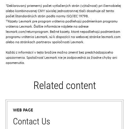
†
Deklarovaný priemerný počet vytlačených strán (výťažnosť) pri čiernobielej
alebo kombinovanej CMY súvislej jednostrannej tlači dosahuje až tento
počet štandardných strán podľa normy ISO/IEC 19798.
††
Kazety Lexmark pre program vrátenia podliehajú podmienkam programu
vrátenia Lexmark. Ďalšie informácie nájdete na adrese
lexmark.com/returnprogram. Bežné kazety, ktoré nepodliehajú podmienkam
programu vrátenia Lexmark, sú k dispozícii na webovej stránke lexmark.com
alebo na stránkach partnerov spoločnosti Lexmark.
Každú z informácií v tejto brožúre možno zmeniť bez predchádzajúceho
upozornenia. Spoločnosť Lexmark nie je zodpovedná za žiadne chyby ani
opomenutia.
Related content
WEB PAGE
Contact Us