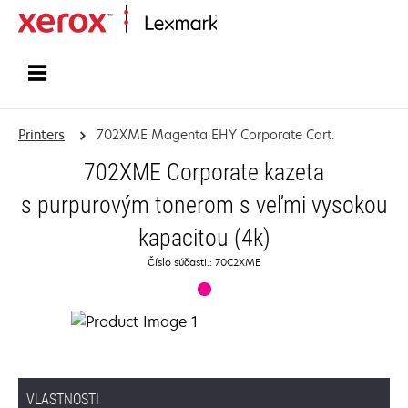
Home
Printers
702XME Magenta EHY Corporate Cart.
702XME Corporate kazeta
s purpurovým tonerom s veľmi vysokou
kapacitou (4k)
Číslo súčasti.: 70C2XME
VLASTNOSTI