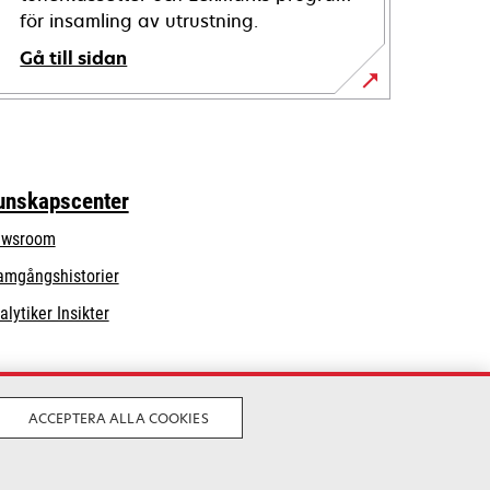
för insamling av utrustning.
Gå till sidan
unskapscenter
wsroom
amgångshistorier
alytiker Insikter
ACCEPTERA ALLA COOKIES
Laglig
Privatliv