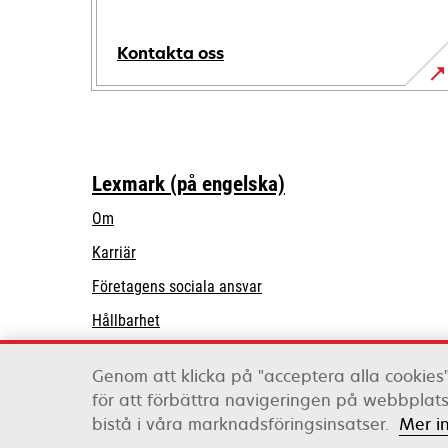
Kontakta oss
Lexmark (på engelska)
Om
Karriär
opens
Företagens sociala ansvar
in
Hållbarhet
a
Lexmark Partners
new
Genom att klicka på "acceptera alla cookies"
tab
för att förbättra navigeringen på webbpla
Lexmark International, Inc., ett Xerox-företag
bistå i våra marknadsföringsinsatser.
Mer i
©2026 Med ensamrätt.