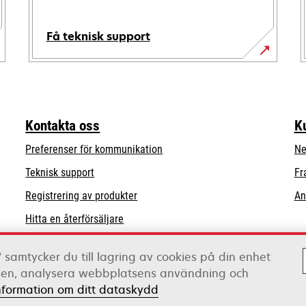
Få teknisk support
opens
in
a
new
Kontakta oss
K
tab
Preferenser för kommunikation
Ne
opens
Teknisk support
Fr
in
Registrering av produkter
An
a
Hitta en återförsäljare
new
tab
Lista över grossister
 samtycker du till lagring av cookies på din enhet
tsen, analysera webbplatsens användning och
nformation om ditt dataskydd