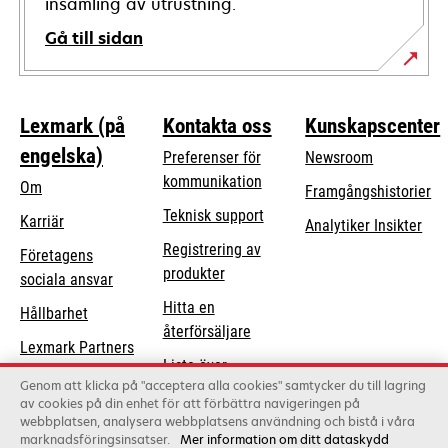
insamling av utrustning.
Gå till sidan
Lexmark (på
Kontakta oss
Kunskapscenter
engelska)
Preferenser för
Newsroom
kommunikation
Om
Framgångshistorier
opens
Teknisk support
Karriär
Analytiker Insikter
in
Registrering av
Företagens
a
produkter
opens
sociala ansvar
new
in
Hitta en
tab
Hållbarhet
a
återförsäljare
Lexmark Partners
new
Lista över
tab
Genom att klicka på "acceptera alla cookies" samtycker du till lagring
grossister
av cookies på din enhet för att förbättra navigeringen på
webbplatsen, analysera webbplatsens användning och bistå i våra
marknadsföringsinsatser.
Mer information om ditt dataskydd