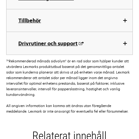
Tillbehör
Drivrutiner och support
†
"Rekommenderad månads sidvolym" är en rad sidor som hjälper kunder att
utvärdera Lexmarks produktutbud baserat på det genomsnittliga antalet
sidor som kunderna planerar att skriva ut på enheten varje månad. Lexmark
rekommenderar att antalet sidor per månad ligger inom det angivna
intervallet för optimal enhetens prestanda, baserat på faktorer, inklusive:
leveransintervaller, intervall för papperslastning, hastighet och vanlig
kundanvändning.
All angiven information kan komma att ändras utan föregående
meddelande. Lexmark är inte ansvarigt för eventuella fel eller försummelser.
Relaterat innehåll