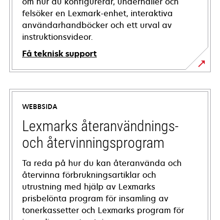
om hur du konfigurerar, underhåller och
felsöker en Lexmark-enhet, interaktiva
användarhandböcker och ett urval av
instruktionsvideor.
Få teknisk support
opens
in
a
WEBBSIDA
new
tab
Lexmarks återanvändnings-
och återvinningsprogram
Ta reda på hur du kan återanvända och
återvinna förbrukningsartiklar och
utrustning med hjälp av Lexmarks
prisbelönta program för insamling av
tonerkassetter och Lexmarks program för