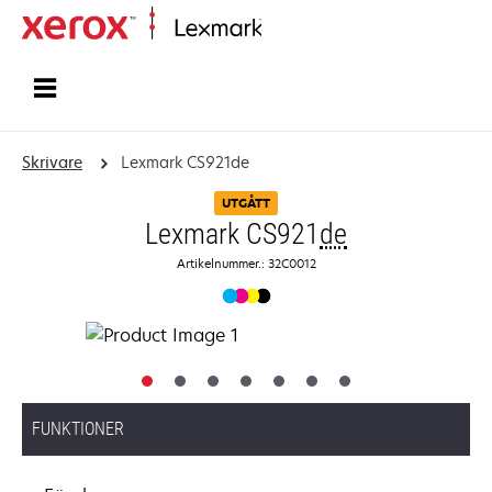
Start
Skrivare
Lexmark CS921de
UTGÅTT
Lexmark CS921
de
Artikelnummer.: 32C0012
FUNKTIONER