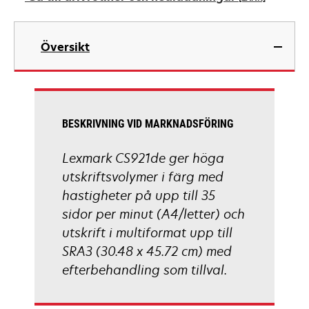
new
tab
opens
in
Översikt
a
new
tab
BESKRIVNING VID MARKNADSFÖRING
Lexmark CS921de ger höga
utskriftsvolymer i färg med
hastigheter på upp till 35
sidor per minut (A4/letter) och
utskrift i multiformat upp till
SRA3 (30.48 x 45.72 cm) med
efterbehandling som tillval.