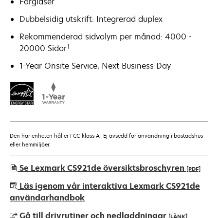
Färglaser
Dubbelsidig utskrift: Integrerad duplex
Rekommenderad sidvolym per månad: 4000 -
†
20000 Sidor
1-Year Onsite Service, Next Business Day
Den här enheten håller FCC-klass A. Ej avsedd för användning i bostadshus
eller hemmiljöer.
Se Lexmark CS921de översiktsbroschyren
[PDF]
opens
Läs igenom vår interaktiva Lexmark CS921de
in
användarhandbok
a
Gå till drivrutiner och nedladdningar
[LÄNK]