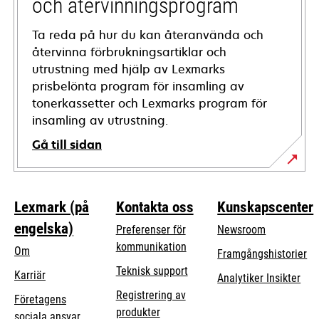
och återvinningsprogram
Ta reda på hur du kan återanvända och
återvinna förbrukningsartiklar och
utrustning med hjälp av Lexmarks
prisbelönta program för insamling av
tonerkassetter och Lexmarks program för
insamling av utrustning.
Gå till sidan
Lexmark (på
Kontakta oss
Kunskapscenter
engelska)
Preferenser för
Newsroom
kommunikation
Om
Framgångshistorier
opens
Teknisk support
Karriär
Analytiker Insikter
in
Registrering av
Företagens
a
produkter
opens
sociala ansvar