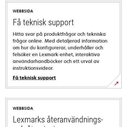
WEBBSIDA
Få teknisk support
Hitta svar på produktfrågor och tekniska
frågor online. Med detaljerad information
om hur du konfigurerar, underhåller och
felsöker en Lexmark-enhet, interaktiva
användarhandböcker och ett urval av
instruktionsvideor.
Få teknisk support
opens
in
a
WEBBSIDA
new
tab
Lexmarks återanvändnings-