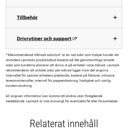
Tillbehör
Drivrutiner och support
†
"Rekommenderad månads sidvolym" är en rad sidor som hjälper kunder att
utvärdera Lexmarks produktutbud baserat på det genomsnittliga antalet
sidor som kunderna planerar att skriva ut på enheten varje månad. Lexmark
rekommenderar att antalet sidor per månad ligger inom det angivna
intervallet för optimal enhetens prestanda, baserat på faktorer, inklusive:
leveransintervaller, intervall för papperslastning, hastighet och vanlig
kundanvändning.
All angiven information kan komma att ändras utan föregående
meddelande. Lexmark är inte ansvarigt för eventuella fel eller försummelser.
Relaterat innehåll