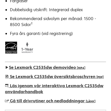
Färglaser
Dubbelsidig utskrift: Integrerad duplex
Rekommenderad sidvolym per månad: 1500 -
†
8500 Sidor
Fyra års garanti (vid registrering)
Se Lexmark C2535dw demovideo
[MP4]
Se Lexmark C2535dw översiktsbroschyren
[PDF]
opens
Läs igenom vår interaktiva Lexmark C2535dw
in
användarhandbok
a
Gå till drivrutiner och nedladdningar
[LÄNK]
new
tab
opens