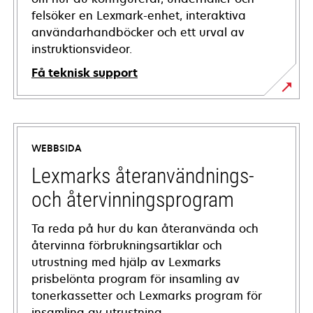
felsöker en Lexmark-enhet, interaktiva
användarhandböcker och ett urval av
instruktionsvideor.
Få teknisk support
opens
in
a
WEBBSIDA
new
tab
Lexmarks återanvändnings-
och återvinningsprogram
Ta reda på hur du kan återanvända och
återvinna förbrukningsartiklar och
utrustning med hjälp av Lexmarks
prisbelönta program för insamling av
tonerkassetter och Lexmarks program för
insamling av utrustning.