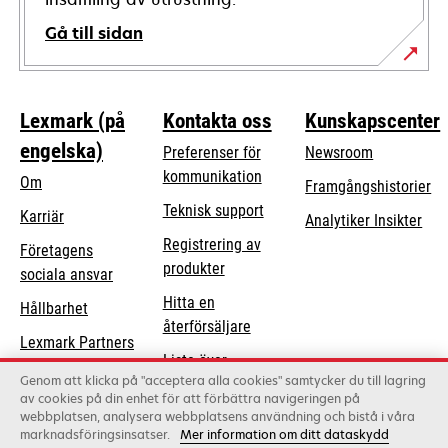
Gå till sidan
Lexmark (på
Kontakta oss
Kunskapscenter
engelska)
Preferenser för
Newsroom
kommunikation
Om
Framgångshistorier
opens
Teknisk support
Karriär
Analytiker Insikter
in
Registrering av
Företagens
a
produkter
opens
sociala ansvar
new
in
Hitta en
tab
Hållbarhet
a
återförsäljare
Lexmark Partners
new
Lista över
tab
Genom att klicka på "acceptera alla cookies" samtycker du till lagring
grossister
av cookies på din enhet för att förbättra navigeringen på
webbplatsen, analysera webbplatsens användning och bistå i våra
marknadsföringsinsatser.
Mer information om ditt dataskydd
Lexmark International, Inc., ett Xerox-företag