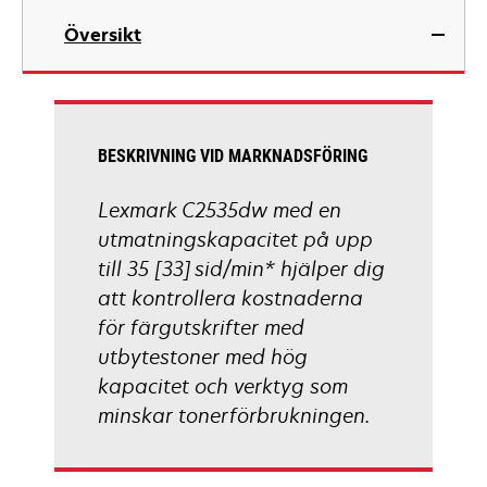
in
Översikt
a
new
tab
BESKRIVNING VID MARKNADSFÖRING
Lexmark C2535dw med en
utmatningskapacitet på upp
till 35 [33] sid/min* hjälper dig
att kontrollera kostnaderna
för färgutskrifter med
utbytestoner med hög
kapacitet och verktyg som
minskar tonerförbrukningen.