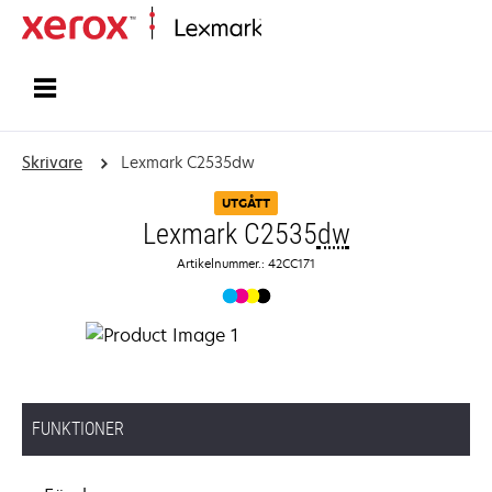
Start
Skrivare
Lexmark C2535dw
UTGÅTT
Lexmark C2535
dw
Artikelnummer.: 42CC171
FUNKTIONER