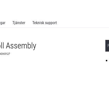
ngar
Tjänster
Teknisk support
ll Assembly
 40X0127