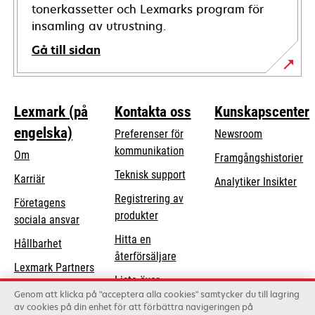
tonerkassetter och Lexmarks program för
insamling av utrustning.
Gå till sidan
Lexmark (på
Kontakta oss
Kunskapscenter
engelska)
Preferenser för
Newsroom
kommunikation
Om
Framgångshistorier
opens
Teknisk support
Karriär
Analytiker Insikter
in
Registrering av
Företagens
a
produkter
opens
sociala ansvar
new
in
Hitta en
tab
Hållbarhet
a
återförsäljare
Lexmark Partners
new
Lista över
tab
Genom att klicka på "acceptera alla cookies" samtycker du till lagring
grossister
av cookies på din enhet för att förbättra navigeringen på