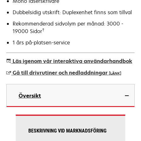
Mono laserskrivare
Dubbelsidig utskrift: Duplexenhet finns som tillval
Rekommenderad sidvolym per månad: 3000 -
†
19000 Sidor
1 års på-platsen-service
Läs igenom vår interaktiva användarhandbok
Gå till drivrutiner och nedladdningar
[LÄNK]
opens
in
Översikt
a
new
tab
BESKRIVNING VID MARKNADSFÖRING