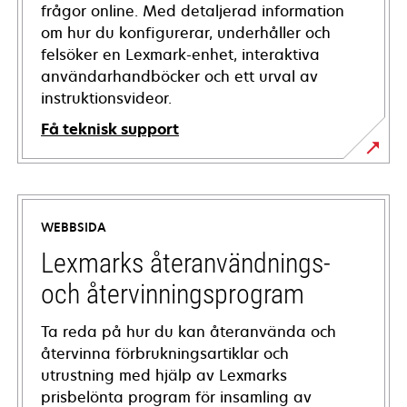
frågor online. Med detaljerad information
om hur du konfigurerar, underhåller och
felsöker en Lexmark-enhet, interaktiva
användarhandböcker och ett urval av
instruktionsvideor.
Få teknisk support
opens
in
a
WEBBSIDA
new
tab
Lexmarks återanvändnings-
och återvinningsprogram
Ta reda på hur du kan återanvända och
återvinna förbrukningsartiklar och
utrustning med hjälp av Lexmarks
prisbelönta program för insamling av