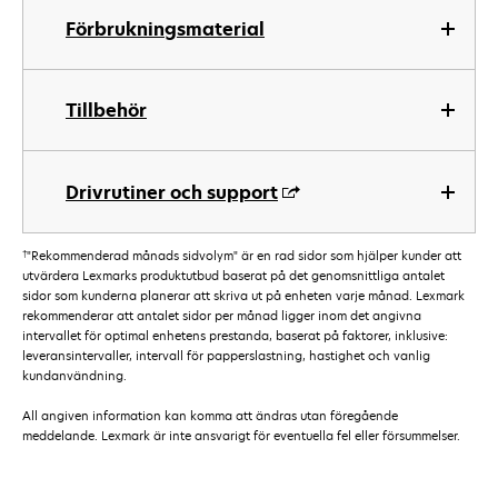
Förbrukningsmaterial
Tillbehör
Drivrutiner och support
†
"Rekommenderad månads sidvolym" är en rad sidor som hjälper kunder att
utvärdera Lexmarks produktutbud baserat på det genomsnittliga antalet
sidor som kunderna planerar att skriva ut på enheten varje månad. Lexmark
rekommenderar att antalet sidor per månad ligger inom det angivna
intervallet för optimal enhetens prestanda, baserat på faktorer, inklusive:
leveransintervaller, intervall för papperslastning, hastighet och vanlig
kundanvändning.
All angiven information kan komma att ändras utan föregående
meddelande. Lexmark är inte ansvarigt för eventuella fel eller försummelser.