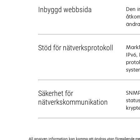
Inbyggd webbsida
Den i
åtkom
ändra
Stöd för nätverksprotokoll
MarkN
IPv6,
protok
syste
Säkerhet för
SNMPv
statu
nätverkskommunikation
krypt
All angiven information kan komma att ändras utan föregående medde