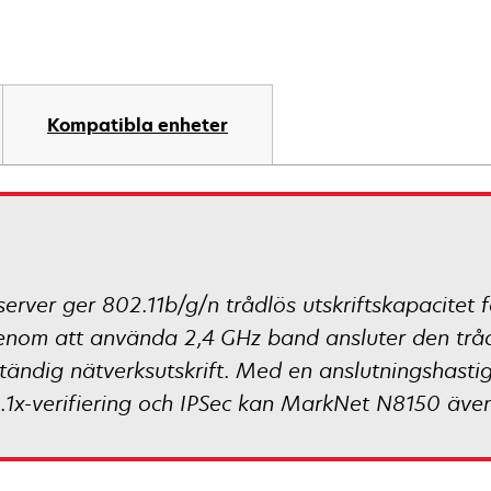
Kompatibla enheter
rver ger 802.11b/g/n trådlös utskriftskapacitet f
nom att använda 2,4 GHz band ansluter den trådl
ständig nätverksutskrift. Med en anslutningshasti
1x-verifiering och IPSec kan MarkNet N8150 även