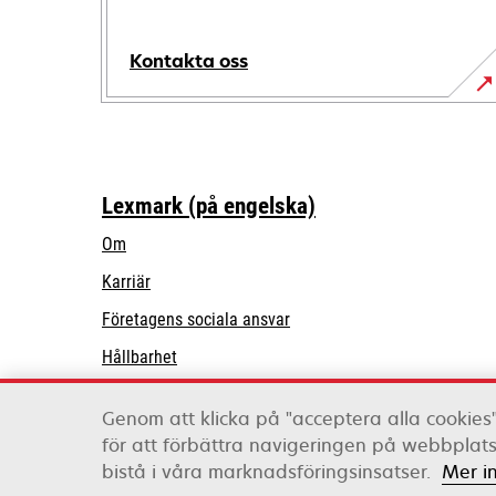
Kontakta oss
Lexmark (på engelska)
Om
Karriär
opens
Företagens sociala ansvar
in
Hållbarhet
a
Lexmark Partners
new
Genom att klicka på "acceptera alla cookies"
tab
för att förbättra navigeringen på webbpla
Lexmark International, Inc., ett Xerox-företag
bistå i våra marknadsföringsinsatser.
Mer i
©2026 Med ensamrätt.