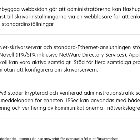
nbyggda webbsidan gör att administratörerna kan flashupp
st till skrivarinställningarna via en webbläsare för att en
 standardinställningar.
et-skrivarservrar och standard-Ethernet-anslutningen stöd
 Novell (IPX/SPX inklusive NetWare Directory Services), Ap
oll kan vara aktiva samtidigt. Stöd för flera samtidiga pro
m utan att konfigurera om skrivarservern.
3 stöder krypterad och verifierad administrationstrafik so
smeddelanden för enheten. IPSec kan användas med både 
ering och verifiering av kommunikationerna i nätverkslagre
lande. Lexmark är inte ansvarigt för eventuella fel eller försummelser.