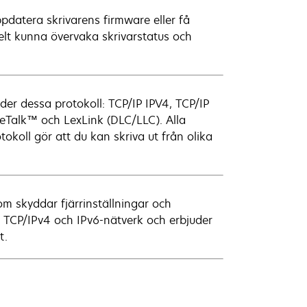
datera skrivarens firmware eller få
kelt kunna övervaka skrivarstatus och
er dessa protokoll: TCP/IP IPV4, TCP/IP
pleTalk™ och LexLink (DLC/LLC). Alla
tokoll gör att du kan skriva ut från olika
m skyddar fjärrinställningar och
TCP/IPv4 och IPv6-nätverk och erbjuder
t.