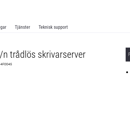
ngar
Tjänster
Teknisk support
 trådlös skrivarserver
 14F0045