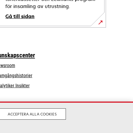
för insamling av utrustning.
Gå till sidan
unskapscenter
wsroom
amgångshistorier
alytiker Insikter
ACCEPTERA ALLA COOKIES
Laglig
Privatliv