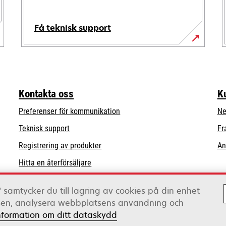
Få teknisk support
opens
in
a
new
Kontakta oss
K
tab
Preferenser för kommunikation
Ne
opens
Teknisk support
Fr
in
Registrering av produkter
An
a
Hitta en återförsäljare
new
tab
Lista över grossister
 samtycker du till lagring av cookies på din enhet
tsen, analysera webbplatsens användning och
nformation om ditt dataskydd