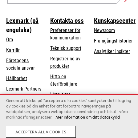
Lexmark (på
Kontakta oss
Kunskapscenter
engelska)
Preferenser för
Newsroom
kommunikation
Om
Framgångshistorier
opens
Teknisk support
Karriär
Analytiker Insikter
in
Registrering av
Företagens
a
produkter
opens
sociala ansvar
new
in
Hitta en
tab
Hållbarhet
a
återförsäljare
Lexmark Partners
new
Lista över
tab
Genom att klicka på "acceptera alla cookies" samtycker du till lagring
grossister
av cookies på din enhet för att förbättra navigeringen på
webbplatsen, analysera webbplatsens användning och bistå i våra
marknadsföringsinsatser.
Mer information om ditt dataskydd
Lexmark International, Inc., ett Xerox-företag
©2026 Med ensamrätt.
Laglig
Privatliv
ACCEPTERA ALLA COOKIES