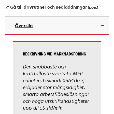
a
Gå till drivrutiner och nedladdningar
[LÄNK]
new
tab
opens
in
Översikt
a
new
tab
BESKRIVNING VID MARKNADSFÖRING
Den snabbaste och
kraftfullaste svartvita MFP-
enheten, Lexmark X864de 3,
erbjuder stor mångsidighet,
smarta arbetsflödeslösningar
och höga utskriftshastigheter
upp till 55 sid/min.