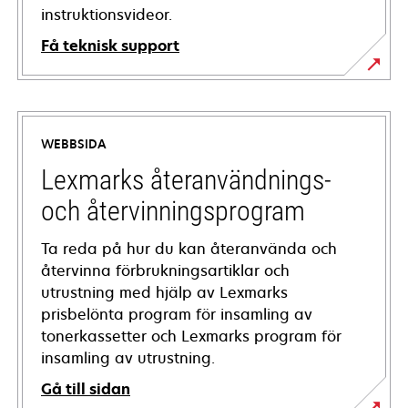
instruktionsvideor.
Få teknisk support
opens
in
a
WEBBSIDA
new
tab
Lexmarks återanvändnings-
och återvinningsprogram
Ta reda på hur du kan återanvända och
återvinna förbrukningsartiklar och
utrustning med hjälp av Lexmarks
prisbelönta program för insamling av
tonerkassetter och Lexmarks program för
insamling av utrustning.
Gå till sidan