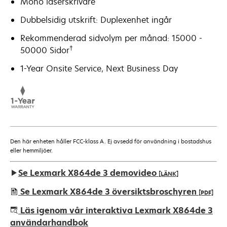
Mono laserskrivare
Dubbelsidig utskrift: Duplexenhet ingår
Rekommenderad sidvolym per månad: 15000 -
†
50000 Sidor
1-Year Onsite Service, Next Business Day
Den här enheten håller FCC-klass A. Ej avsedd för användning i bostadshus
eller hemmiljöer.
Se Lexmark X864de 3 demovideo
[LÄNK]
Se Lexmark X864de 3 översiktsbroschyren
[PDF]
opens
Läs igenom vår interaktiva Lexmark X864de 3
in
användarhandbok