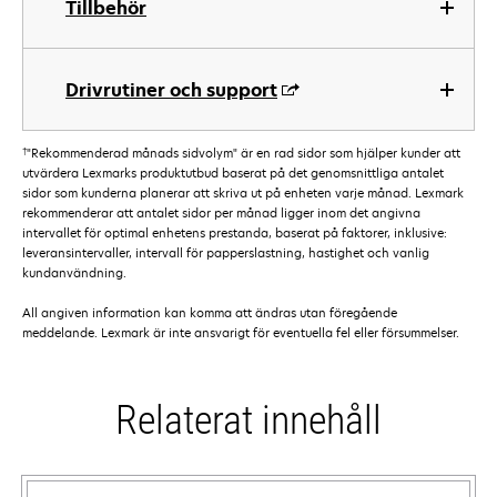
Tillbehör
Drivrutiner och support
†
"Rekommenderad månads sidvolym" är en rad sidor som hjälper kunder att
utvärdera Lexmarks produktutbud baserat på det genomsnittliga antalet
sidor som kunderna planerar att skriva ut på enheten varje månad. Lexmark
rekommenderar att antalet sidor per månad ligger inom det angivna
intervallet för optimal enhetens prestanda, baserat på faktorer, inklusive:
leveransintervaller, intervall för papperslastning, hastighet och vanlig
kundanvändning.
All angiven information kan komma att ändras utan föregående
meddelande. Lexmark är inte ansvarigt för eventuella fel eller försummelser.
Relaterat innehåll