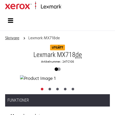
Start
Skrivare
Lexmark MX718de
UTGÅTT
Lexmark MX718
de
Artikelnummer.: 24TC105
FUNKTIONER