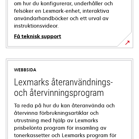
om hur du konfigurerar, underhåller och
felsöker en Lexmark-enhet, interaktiva
användarhandböcker och ett urval av
instruktionsvideor.
Få teknisk support
opens
in
a
WEBBSIDA
new
tab
Lexmarks återanvändnings-
och återvinningsprogram
Ta reda på hur du kan återanvända och
återvinna förbrukningsartiklar och
utrustning med hjälp av Lexmarks
prisbelönta program för insamling av
tonerkassetter och Lexmarks program för