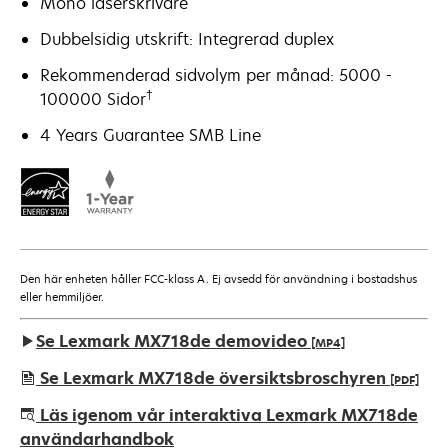
Mono laserskrivare
Dubbelsidig utskrift: Integrerad duplex
Rekommenderad sidvolym per månad: 5000 -
†
100000 Sidor
4 Years Guarantee SMB Line
Den här enheten håller FCC-klass A. Ej avsedd för användning i bostadshus
eller hemmiljöer.
Se Lexmark MX718de demovideo
[MP4]
Se Lexmark MX718de översiktsbroschyren
[PDF]
opens
Läs igenom vår interaktiva Lexmark MX718de
in
användarhandbok