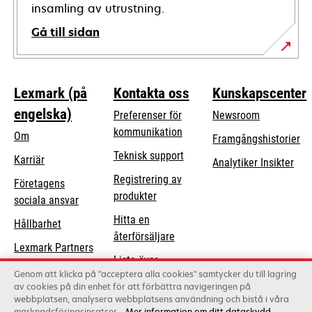
insamling av utrustning.
Gå till sidan
Lexmark (på
Kontakta oss
Kunskapscenter
engelska)
Preferenser för
Newsroom
kommunikation
Om
Framgångshistorier
opens
Teknisk support
Karriär
Analytiker Insikter
in
Registrering av
Företagens
a
produkter
opens
sociala ansvar
new
in
Hitta en
tab
Hållbarhet
a
återförsäljare
Lexmark Partners
new
Lista över
tab
Genom att klicka på "acceptera alla cookies" samtycker du till lagring
grossister
av cookies på din enhet för att förbättra navigeringen på
webbplatsen, analysera webbplatsens användning och bistå i våra
marknadsföringsinsatser.
Mer information om ditt dataskydd