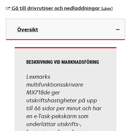
a
Gå till drivrutiner och nedladdningar
[LÄNK]
new
tab
opens
in
Översikt
a
new
tab
BESKRIVNING VID MARKNADSFÖRING
Lexmarks
multifunktionsskrivare
MX718de ger
utskriftshastigheter på upp
till 66 sidor per minut och har
en e-Task-pekskärm som
underlättar utskrifts-,