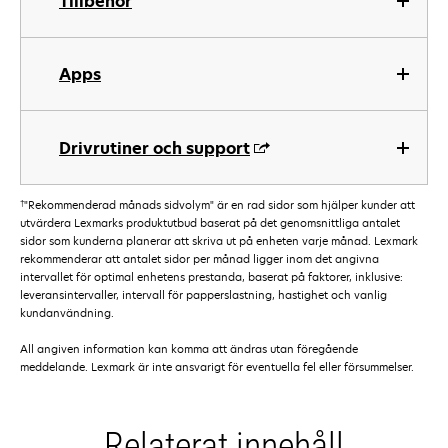
Tillbehör
Apps
Drivrutiner och support
†
"Rekommenderad månads sidvolym" är en rad sidor som hjälper kunder att
utvärdera Lexmarks produktutbud baserat på det genomsnittliga antalet
sidor som kunderna planerar att skriva ut på enheten varje månad. Lexmark
rekommenderar att antalet sidor per månad ligger inom det angivna
intervallet för optimal enhetens prestanda, baserat på faktorer, inklusive:
leveransintervaller, intervall för papperslastning, hastighet och vanlig
kundanvändning.
All angiven information kan komma att ändras utan föregående
meddelande. Lexmark är inte ansvarigt för eventuella fel eller försummelser.
Relaterat innehåll