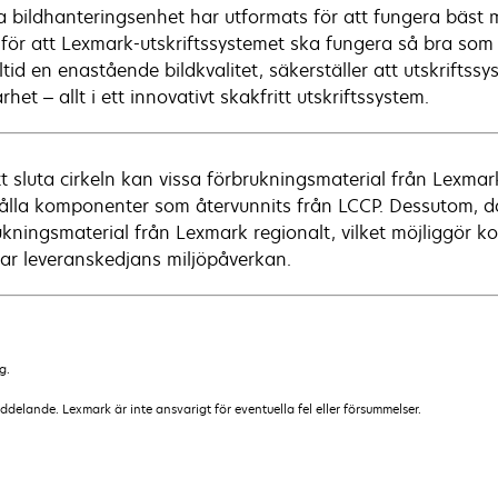
 bildhanteringsenhet har utformats för att fungera bäs
g för att Lexmark-utskriftssystemet ska fungera så bra so
ltid en enastående bildkvalitet, säkerställer att utskrifts
rhet – allt i ett innovativt skakfritt utskriftssystem.
tt sluta cirkeln kan vissa förbrukningsmaterial från Lexm
ålla komponenter som återvunnits från LCCP. Dessutom, där 
ukningsmaterial från Lexmark regionalt, vilket möjliggör k
ar leveranskedjans miljöpåverkan.
g.
lande. Lexmark är inte ansvarigt för eventuella fel eller försummelser.