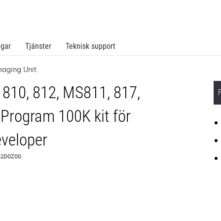
ngar
Tjänster
Teknisk support
maging Unit
810, 812, MS811, 817,
Program 100K kit för
veloper
 52D0Z00