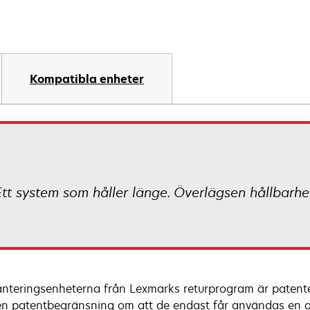
Kompatibla enheter
Ett system som håller länge. Överlägsen hållbarhet
anteringsenheterna från Lexmarks returprogram är patentera
n patentbegränsning om att de endast får användas en g