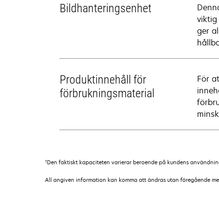
Bildhanteringsenhet
Denna
vikti
ger al
hållba
Produktinnehåll för
För a
inneh
förbrukningsmaterial
förbr
minsk
†
Den faktiskt kapaciteten varierar beroende på kundens användnin
All angiven information kan komma att ändras utan föregående medde