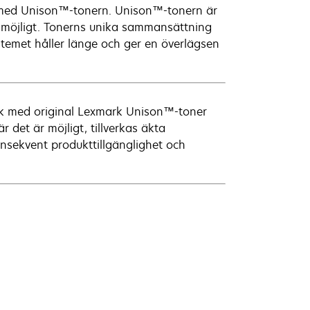
t med Unison™-tonern. Unison™-tonern är
m möjligt. Tonerns unika sammansättning
systemet håller länge och ger en överlägsen
ark med original Lexmark Unison™-toner
det är möjligt, tillverkas äkta
onsekvent produkttillgänglighet och