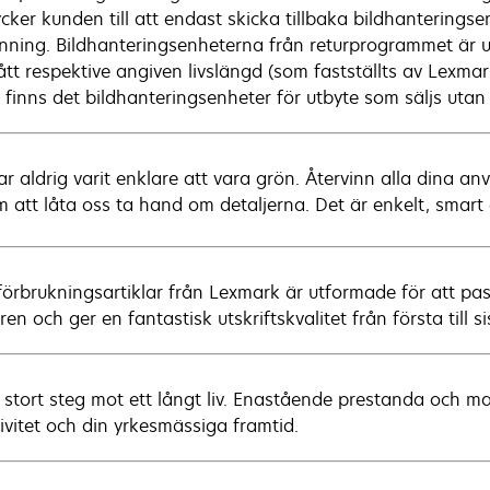
cker kunden till att endast skicka tillbaka bildhanteringse
inning. Bildhanteringsenheterna från returprogrammet är u
ått respektive angiven livslängd (som fastställts av Lexm
or finns det bildhanteringsenheter för utbyte som säljs uta
ar aldrig varit enklare att vara grön. Återvinn alla dina a
 att låta oss ta hand om detaljerna. Det är enkelt, smart o
förbrukningsartiklar från Lexmark är utformade för att p
ren och ger en fantastisk utskriftskvalitet från första till s
t stort steg mot ett långt liv. Enastående prestanda och max
tivitet och din yrkesmässiga framtid.