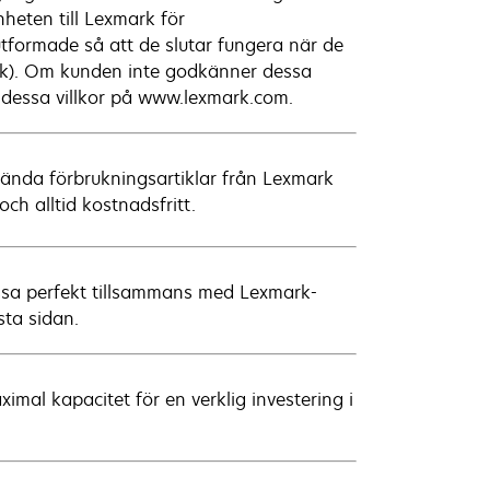
nheten till Lexmark för
tformade så att de slutar fungera när de
ark). Om kunden inte godkänner dessa
n dessa villkor på www.lexmark.com.
nvända förbrukningsartiklar från Lexmark
ch alltid kostnadsfritt.
assa perfekt tillsammans med Lexmark-
ista sidan.
imal kapacitet för en verklig investering i