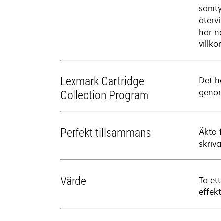
samty
återv
har n
villk
Lexmark Cartridge
Det h
genom
Collection Program
Perfekt tillsammans
Äkta 
skriva
Värde
Ta et
effek