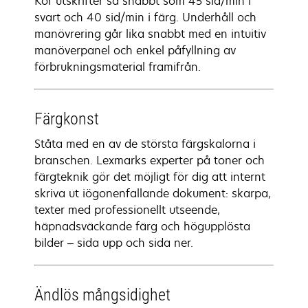
Kör utskrifter så snabbt som 45 sid/min i
svart och 40 sid/min i färg. Underhåll och
manövrering går lika snabbt med en intuitiv
manöverpanel och enkel påfyllning av
förbrukningsmaterial framifrån.
Färgkonst
Ståta med en av de största färgskalorna i
branschen. Lexmarks experter på toner och
färgteknik gör det möjligt för dig att internt
skriva ut iögonenfallande dokument: skarpa,
texter med professionellt utseende,
häpnadsväckande färg och högupplösta
bilder – sida upp och sida ner.
Ändlös mångsidighet