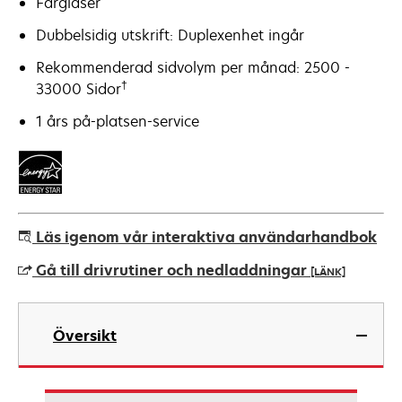
Färglaser
Dubbelsidig utskrift: Duplexenhet ingår
Rekommenderad sidvolym per månad: 2500 -
†
33000 Sidor
1 års på-platsen-service
Läs igenom vår interaktiva användarhandbok
Gå till drivrutiner och nedladdningar
[LÄNK]
opens
in
Översikt
a
new
tab