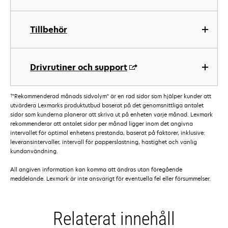
Tillbehör
Drivrutiner och support
†
"Rekommenderad månads sidvolym" är en rad sidor som hjälper kunder att
utvärdera Lexmarks produktutbud baserat på det genomsnittliga antalet
sidor som kunderna planerar att skriva ut på enheten varje månad. Lexmark
rekommenderar att antalet sidor per månad ligger inom det angivna
intervallet för optimal enhetens prestanda, baserat på faktorer, inklusive:
leveransintervaller, intervall för papperslastning, hastighet och vanlig
kundanvändning.
All angiven information kan komma att ändras utan föregående
meddelande. Lexmark är inte ansvarigt för eventuella fel eller försummelser.
Relaterat innehåll