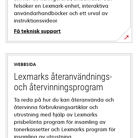
felsöker en Lexmark-enhet, interaktiva
användarhandböcker och ett urval av
instruktionsvideor.
Få teknisk support
opens
in
a
WEBBSIDA
new
tab
Lexmarks återanvändnings-
och återvinningsprogram
Ta reda på hur du kan återanvända och
återvinna förbrukningsartiklar och
utrustning med hjälp av Lexmarks
prisbelönta program för insamling av
tonerkassetter och Lexmarks program för
insamling av utrustning.