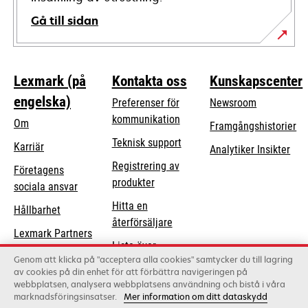
Gå till sidan
Lexmark (på
Kontakta oss
Kunskapscenter
engelska)
Preferenser för
Newsroom
kommunikation
Om
Framgångshistorier
opens
Teknisk support
Karriär
Analytiker Insikter
in
Registrering av
Företagens
a
produkter
opens
sociala ansvar
new
in
Hitta en
tab
Hållbarhet
a
återförsäljare
Lexmark Partners
new
Lista över
tab
Genom att klicka på "acceptera alla cookies" samtycker du till lagring
grossister
av cookies på din enhet för att förbättra navigeringen på
webbplatsen, analysera webbplatsens användning och bistå i våra
marknadsföringsinsatser.
Mer information om ditt dataskydd
Lexmark International, Inc., ett Xerox-företag