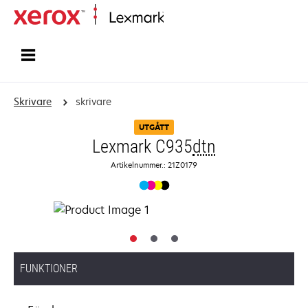
Start
Skrivare
skrivare
UTGÅTT
Lexmark C935
dtn
Artikelnummer.: 21Z0179
FUNKTIONER