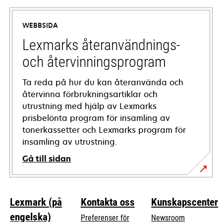
in
a
WEBBSIDA
new
tab
Lexmarks återanvändnings-
och återvinningsprogram
Ta reda på hur du kan återanvända och
återvinna förbrukningsartiklar och
utrustning med hjälp av Lexmarks
prisbelönta program för insamling av
tonerkassetter och Lexmarks program för
insamling av utrustning.
Gå till sidan
Lexmark (på
Kontakta oss
Kunskapscenter
engelska)
Preferenser för
Newsroom