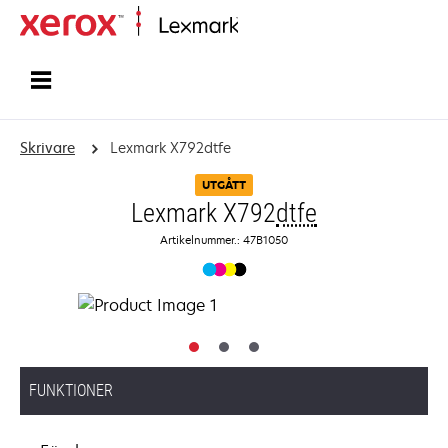
Start
Skrivare
Lexmark X792dtfe
UTGÅTT
Lexmark X792
dtfe
Artikelnummer.: 47B1050
FUNKTIONER