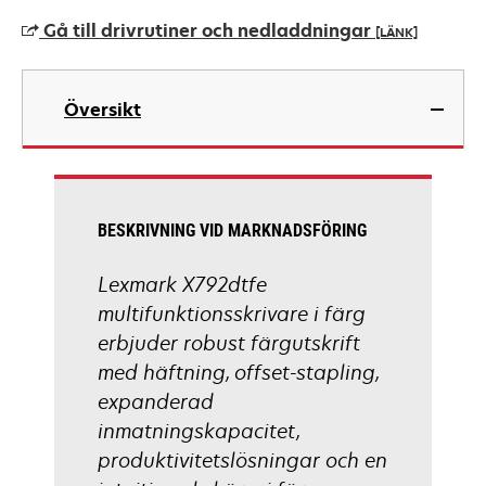
a
Gå till drivrutiner och nedladdningar
[LÄNK]
new
tab
opens
in
Översikt
a
new
tab
BESKRIVNING VID MARKNADSFÖRING
Lexmark X792dtfe
multifunktionsskrivare i färg
erbjuder robust färgutskrift
med häftning, offset-stapling,
expanderad
inmatningskapacitet,
produktivitetslösningar och en