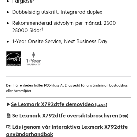
Färglaser
Dubbelsidig utskrift: Integrerad duplex
Rekommenderad sidvolym per månad: 2500 -
†
25000 Sidor
1-Year Onsite Service, Next Business Day
Den här enheten håller FCC-klass A. Ej avsedd för användning i bostadshus
eller hemmiljöer.
Se Lexmark X792dtfe demovideo
[LÄNK]
Se Lexmark X792dtfe översiktsbroschyren
[PDF]
opens
Läs igenom vår interaktiva Lexmark X792dtfe
in
användarhandbok