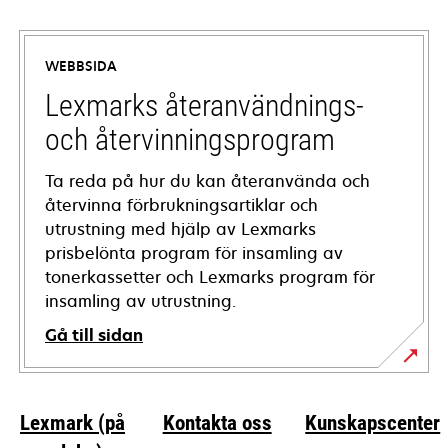
opens
in
a
WEBBSIDA
new
tab
Lexmarks återanvändnings-
och återvinningsprogram
Ta reda på hur du kan återanvända och
återvinna förbrukningsartiklar och
utrustning med hjälp av Lexmarks
prisbelönta program för insamling av
tonerkassetter och Lexmarks program för
insamling av utrustning.
Gå till sidan
Lexmark (på
Kontakta oss
Kunskapscenter