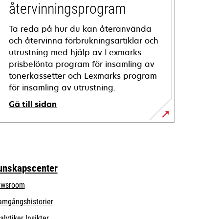
återvinningsprogram
Ta reda på hur du kan återanvända
och återvinna förbrukningsartiklar och
utrustning med hjälp av Lexmarks
prisbelönta program för insamling av
tonerkassetter och Lexmarks program
för insamling av utrustning.
Gå till sidan
unskapscenter
wsroom
amgångshistorier
alytiker Insikter