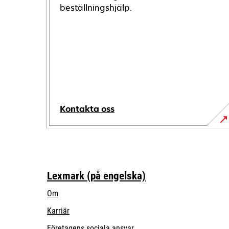
beställningshjälp.
Kontakta oss
Lexmark (på engelska)
Om
Karriär
opens
Företagens sociala ansvar