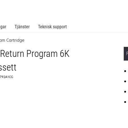
ngar
Tjänster
Teknisk support
am Cartridge
Return Program 6K
ssett
 C792A1CG