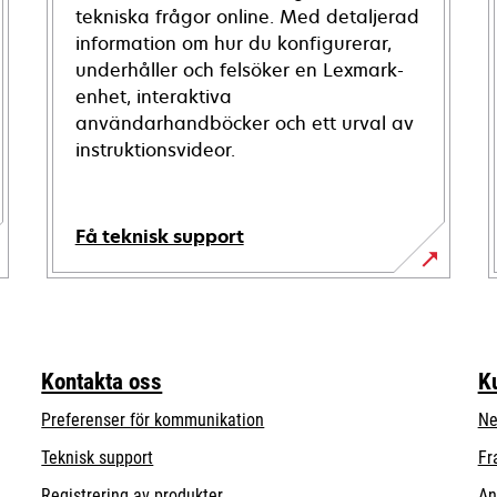
tekniska frågor online. Med detaljerad
information om hur du konfigurerar,
underhåller och felsöker en Lexmark-
enhet, interaktiva
användarhandböcker och ett urval av
instruktionsvideor.
Få teknisk support
opens
in
a
new
Kontakta oss
K
tab
Preferenser för kommunikation
Ne
opens
Teknisk support
Fr
in
Registrering av produkter
An