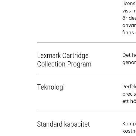
licen
viss 
är de
använ
finns
Lexmark Cartridge
Det h
genom
Collection Program
Teknologi
Perfe
preci
ett h
Standard kapacitet
Kompr
kostn