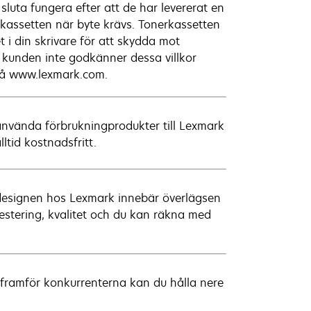
luta fungera efter att de har levererat en
kassetten när byte krävs. Tonerkassetten
i din skrivare för att skydda mot
m kunden inte godkänner dessa villkor
 på www.lexmark.com.
a använda förbrukningprodukter till Lexmark
ltid kostnadsfritt.
na designen hos Lexmark innebär överlägsen
vestering, kvalitet och du kan räkna med
framför konkurrenterna kan du hålla nere