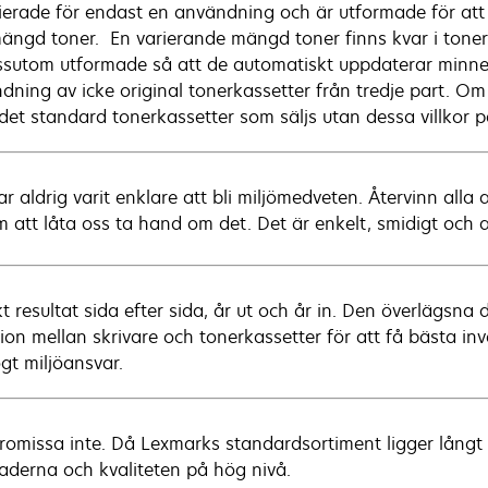
sierade för endast en användning och är utformade för att s
mängd toner. En varierande mängd toner finns kvar i toner
ssutom utformade så att de automatiskt uppdaterar minnet 
dning av icke original tonerkassetter från tredje part. O
 det standard tonerkassetter som säljs utan dessa villkor
ar aldrig varit enklare att bli miljömedveten. Återvinn all
 att låta oss ta hand om det. Det är enkelt, smidigt och al
kt resultat sida efter sida, år ut och år in. Den överlägs
sion mellan skrivare och tonerkassetter för att få bästa in
ögt miljöansvar.
omissa inte. Då Lexmarks standardsortiment ligger långt 
aderna och kvaliteten på hög nivå.