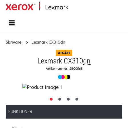
Start
Skrivare
Lexmark CX310dn
UTGÅTT
Lexmark CX310
dn
Artikelnummer.: 28C0565
FUNKTIONER