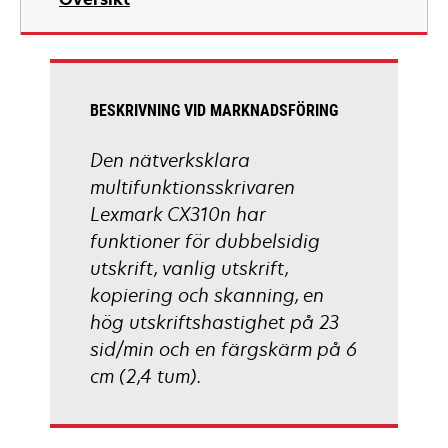
a
new
tab
BESKRIVNING VID MARKNADSFÖRING
Den nätverksklara
multifunktionsskrivaren
Lexmark CX310n har
funktioner för dubbelsidig
utskrift, vanlig utskrift,
kopiering och skanning, en
hög utskriftshastighet på 23
sid/min och en färgskärm på 6
cm (2,4 tum).