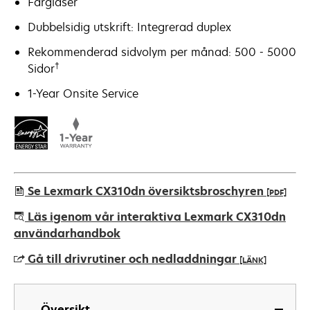
Färglaser
Dubbelsidig utskrift: Integrerad duplex
Rekommenderad sidvolym per månad: 500 - 5000
†
Sidor
1-Year Onsite Service
Se Lexmark CX310dn översiktsbroschyren
[PDF]
opens
Läs igenom vår interaktiva Lexmark CX310dn
in
användarhandbok
a
Gå till drivrutiner och nedladdningar
[LÄNK]
new
tab
opens
in
Översikt