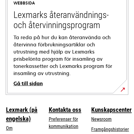
WEBBSIDA
new
tab
Lexmarks återanvändnings-
och återvinningsprogram
Ta reda på hur du kan återanvända och
återvinna förbrukningsartiklar och
utrustning med hjälp av Lexmarks
prisbelönta program för insamling av
tonerkassetter och Lexmarks program för
insamling av utrustning.
Gå till sidan
Lexmark (på
Kontakta oss
Kunskapscenter
engelska)
Preferenser för
Newsroom
kommunikation
Om
Framgångshistorier