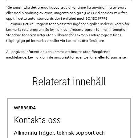
†
Genomsnittlig deklarerad kapacitet vid kontinuerlig användning av svart
eller med blandning av cyan, magenta och gult (CMY) vid ensidesutskrifter
upp till detta antal standardsidor i enlighet med ISO/IEC 19798.
††
Lexmark Return Program tonerkassetter ingår och gäller under villkoren för
Lexmarks returprogram. Se lexmark.com/returnprogram för mer information.
Standard tonerkassetter utan villkoren för Lexmarks returprogram finns
tillgängliga på lexmark.com eller via Lexmarks återförsäljare.
All angiven information kan komma att ändras utan föregående
meddelande. Lexmark är inte ansvarigt för eventuella fel eller försummelser.
Relaterat innehåll
WEBBSIDA
Kontakta oss
Allmänna frågor, teknisk support och