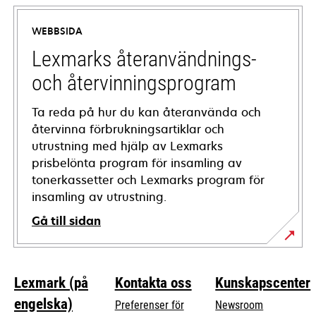
in
a
WEBBSIDA
new
tab
Lexmarks återanvändnings-
och återvinningsprogram
Ta reda på hur du kan återanvända och
återvinna förbrukningsartiklar och
utrustning med hjälp av Lexmarks
prisbelönta program för insamling av
tonerkassetter och Lexmarks program för
insamling av utrustning.
Gå till sidan
Lexmark (på
Kontakta oss
Kunskapscenter
engelska)
Preferenser för
Newsroom