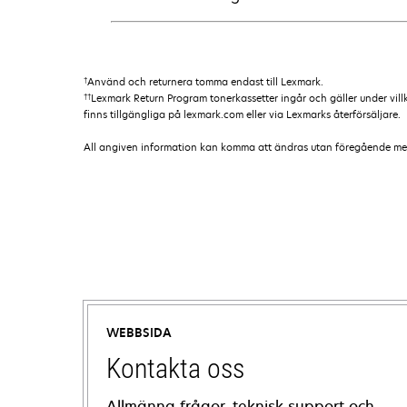
†
Använd och returnera tomma endast till Lexmark.
††
Lexmark Return Program tonerkassetter ingår och gäller under vil
finns tillgängliga på lexmark.com eller via Lexmarks återförsäljare.
All angiven information kan komma att ändras utan föregående medde
WEBBSIDA
Kontakta oss
Allmänna frågor, teknisk support och