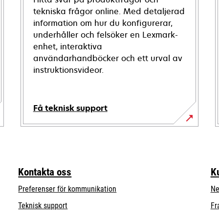
tekniska frågor online. Med detaljerad
information om hur du konfigurerar,
underhåller och felsöker en Lexmark-
enhet, interaktiva
användarhandböcker och ett urval av
instruktionsvideor.
Få teknisk support
opens
in
a
new
Kontakta oss
K
tab
Preferenser för kommunikation
Ne
opens
Teknisk support
Fr
in