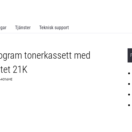
ngar
Tjänster
Teknisk support
rogram tonerkassett med
tet 21K
 64016HE