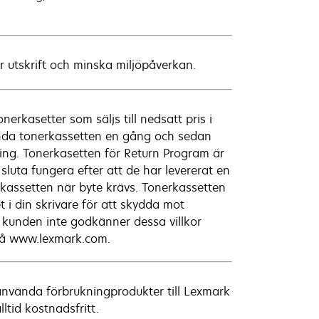
er utskrift och minska miljöpåverkan.
rkasetter som säljs till nedsatt pris i
ända tonerkassetten en gång och sedan
ning. Tonerkasetten för Return Program är
luta fungera efter att de har levererat en
kassetten när byte krävs. Tonerkassetten
i din skrivare för att skydda mot
m kunden inte godkänner dessa villkor
 på www.lexmark.com.
a använda förbrukningprodukter till Lexmark
ltid kostnadsfritt.