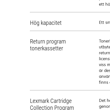
ett h
Hög kapacitet
Ett s
Return program
Toner
utbyt
tonerkassetter
retur
licen
viss 
är de
använ
finns
Lexmark Cartridge
Det h
genom
Collection Program