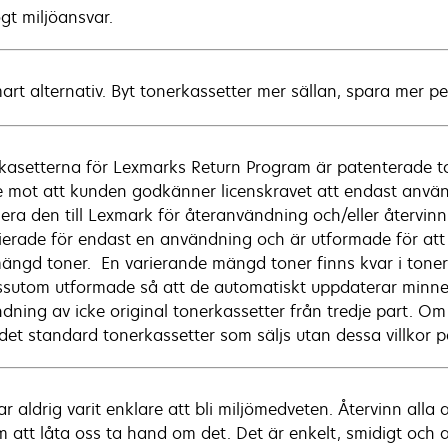
ögt miljöansvar.
mart alternativ. Byt tonerkassetter mer sällan, spara mer p
kasetterna för Lexmarks Return Program är patenterade tone
e mot att kunden godkänner licenskravet att endast anv
nera den till Lexmark för återanvändning och/eller återvin
sierade för endast en användning och är utformade för att s
mängd toner. En varierande mängd toner finns kvar i toner
ssutom utformade så att de automatiskt uppdaterar minnet 
dning av icke original tonerkassetter från tredje part. O
 det standard tonerkassetter som säljs utan dessa villkor
ar aldrig varit enklare att bli miljömedveten. Återvinn all
 att låta oss ta hand om det. Det är enkelt, smidigt och al