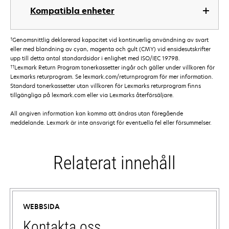
Kompatibla enheter
†
Genomsnittlig deklarerad kapacitet vid kontinuerlig användning av svart
eller med blandning av cyan, magenta och gult (CMY) vid ensidesutskrifter
upp till detta antal standardsidor i enlighet med ISO/IEC 19798.
††
Lexmark Return Program tonerkassetter ingår och gäller under villkoren för
Lexmarks returprogram. Se lexmark.com/returnprogram för mer information.
Standard tonerkassetter utan villkoren för Lexmarks returprogram finns
tillgängliga på lexmark.com eller via Lexmarks återförsäljare.
All angiven information kan komma att ändras utan föregående
meddelande. Lexmark är inte ansvarigt för eventuella fel eller försummelser.
Relaterat innehåll
WEBBSIDA
Kontakta oss