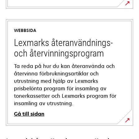
opens
in
a
WEBBSIDA
new
tab
Lexmarks återanvändnings-
och återvinningsprogram
Ta reda på hur du kan återanvända och
återvinna förbrukningsartiklar och
utrustning med hjälp av Lexmarks
prisbelönta program för insamling av
tonerkassetter och Lexmarks program för
insamling av utrustning.
Gå till sidan