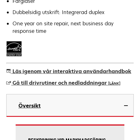
Färglaser
Dubbelsidig utskrift: Integrerad duplex
One year on site repair, next business day
response time
Läs igenom vår interaktiva användarhandbok
Gå till drivrutiner och nedladdningar
[LÄNK]
opens
in
Översikt
a
new
tab