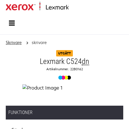
Start
Skrivare
skrivare
UTGÅTT
Lexmark C524
dn
Artikelnummer.: 22B0162
FUNKTIONER