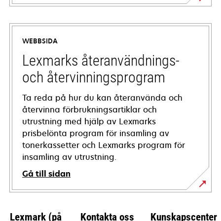
opens
in
a
WEBBSIDA
new
tab
Lexmarks återanvändnings-
och återvinningsprogram
Ta reda på hur du kan återanvända och
återvinna förbrukningsartiklar och
utrustning med hjälp av Lexmarks
prisbelönta program för insamling av
tonerkassetter och Lexmarks program för
insamling av utrustning.
Gå till sidan
Lexmark (på
Kontakta oss
Kunskapscenter