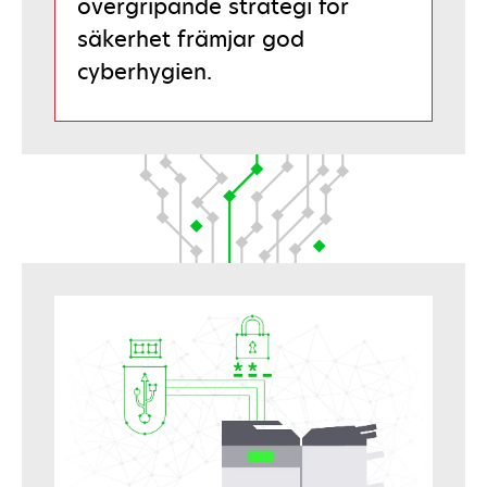
övergripande strategi för
säkerhet främjar god
cyberhygien.