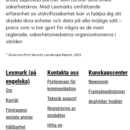
säkerhetskrav. Med Lexmarks omfattande
erfarenhet av utskriftssäkerhet kan vi hjälpa dig att
skydda dina enheter och data på alla möjliga sätt –
precis som vi har gjort för några av de mest
reglerade, säkerhetsmedvetna organisationerna i
världen.
* Quocirca Print Security Landscape Report, 2023
Lexmark (på
Kontakta oss
Kunskapscenter
engelska)
Preferenser för
Newsroom
kommunikation
Om
Framgångshistorier
opens
Teknisk support
Karriär
Analytiker Insikter
in
Registrering av
Företagens
a
produkter
opens
sociala ansvar
new
in
Hitta en
tab
Hållbarhet