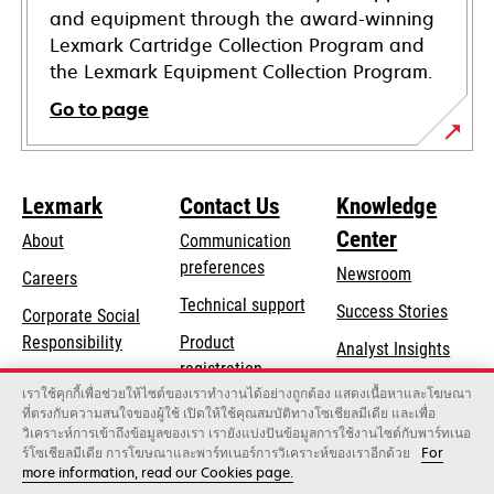
and equipment through the award-winning
Lexmark Cartridge Collection Program and
the Lexmark Equipment Collection Program.
Go to page
Lexmark
Contact Us
Knowledge
Center
About
Communication
preferences
Newsroom
Careers
opens
Technical support
Success Stories
Corporate Social
in
opens
Responsibility
Product
Analyst Insights
a
in
registration
Sustainability
new
เราใช้คุกกี้เพื่อช่วยให้ไซต์ของเราทำงานได้อย่างถูกต้อง แสดงเนื้อหาและโฆษณา
a
Find a dealer
tab
ที่ตรงกับความสนใจของผู้ใช้ เปิดให้ใช้คุณสมบัติทางโซเชียลมีเดีย และเพื่อ
Lexmark Partners
new
วิเคราะห์การเข้าถึงข้อมูลของเรา เรายังแบ่งปันข้อมูลการใช้งานไซต์กับพาร์ทเนอ
tab
ร์โซเชียลมีเดีย การโฆษณาและพาร์ทเนอร์การวิเคราะห์ของเราอีกด้วย
For
more information, read our Cookies page.
Lexmark International, Inc., a Xerox Company