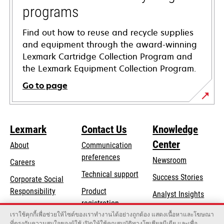
programs
Find out how to reuse and recycle supplies
and equipment through the award-winning
Lexmark Cartridge Collection Program and
the Lexmark Equipment Collection Program.
Go to page
Lexmark
Contact Us
Knowledge
Center
About
Communication
preferences
Newsroom
Careers
opens
Technical support
Success Stories
Corporate Social
in
opens
Responsibility
Product
Analyst Insights
a
in
registration
Sustainability
new
เราใช้คุกกี้เพื่อช่วยให้ไซต์ของเราทำงานได้อย่างถูกต้อง แสดงเนื้อหาและโฆษณา
a
Find a dealer
tab
ที่ตรงกับความสนใจของผู้ใช้ เปิดให้ใช้คุณสมบัติทางโซเชียลมีเดีย และเพื่อ