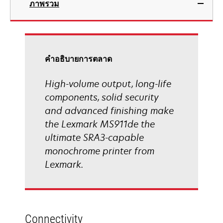
ภาพรวม
a
new
tab
คําอธิบายการตลาด
High-volume output, long-life
components, solid security
and advanced finishing make
the Lexmark MS911de the
ultimate SRA3-capable
monochrome printer from
Lexmark.
Connectivity