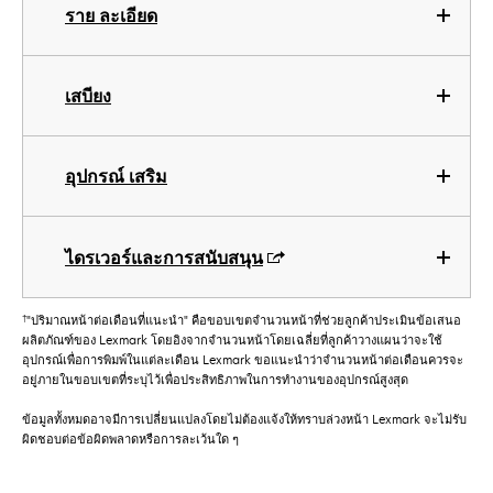
ราย ละเอียด
เสบียง
อุปกรณ์ เสริม
ไดรเวอร์และการสนับสนุน
†
"ปริมาณหน้าต่อเดือนที่แนะนำ" คือขอบเขตจำนวนหน้าที่ช่วยลูกค้าประเมินข้อเสนอ
ผลิตภัณฑ์ของ Lexmark โดยอิงจากจำนวนหน้าโดยเฉลี่ยที่ลูกค้าวางแผนว่าจะใช้
อุปกรณ์เพื่อการพิมพ์ในแต่ละเดือน Lexmark ขอแนะนำว่าจำนวนหน้าต่อเดือนควรจะ
อยู่ภายในขอบเขตที่ระบุไว้เพื่อประสิทธิภาพในการทำงานของอุปกรณ์สูงสุด
ข้อมูลทั้งหมดอาจมีการเปลี่ยนแปลงโดยไม่ต้องแจ้งให้ทราบล่วงหน้า Lexmark จะไม่รับ
ผิดชอบต่อข้อผิดพลาดหรือการละเว้นใด ๆ