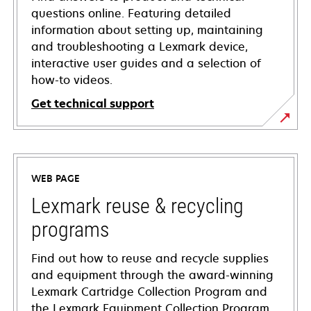
questions online. Featuring detailed
information about setting up, maintaining
and troubleshooting a Lexmark device,
interactive user guides and a selection of
how-to videos.
Get technical support
opens
in
a
WEB PAGE
new
tab
Lexmark reuse & recycling
programs
Find out how to reuse and recycle supplies
and equipment through the award-winning
Lexmark Cartridge Collection Program and
the Lexmark Equipment Collection Program.