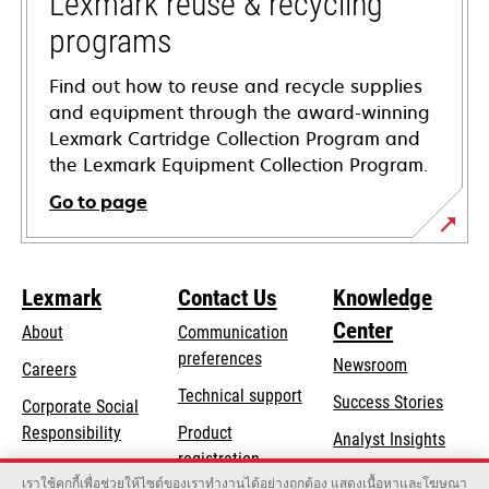
Lexmark reuse & recycling
programs
Find out how to reuse and recycle supplies
and equipment through the award-winning
Lexmark Cartridge Collection Program and
the Lexmark Equipment Collection Program.
Go to page
Lexmark
Contact Us
Knowledge
Center
About
Communication
preferences
Newsroom
Careers
opens
Technical support
Success Stories
Corporate Social
in
opens
Responsibility
Product
Analyst Insights
a
in
registration
Sustainability
new
เราใช้คุกกี้เพื่อช่วยให้ไซต์ของเราทำงานได้อย่างถูกต้อง แสดงเนื้อหาและโฆษณา
a