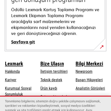
Ödüllü Lexmark Kartuş Toplama Programı ve
Lexmark Ekipman Toplama Programı
aracılığıyla sarf malzemelerini ve
ekipmanlarını nasıl yeniden kullanacağınızı
ve geri dönüştüreceğinizi öğrenin.
Sayfaya git
Lexmark
Bize Ulaşın
Bilgi Merkezi
Hakkında
İletişim tercihleri
Newsroom
opens
Kariyer
Teknik destek
Başarı Hikayeleri
in
Kurumsal Sosyal
Ürün kaydı
Analistin Görüşleri
a
opens
Sorumluluk
Satış noktası bul
new
in
Tanımlama bilgilerini; sitemizin doğru şekilde çalışmasını sağlamak,
Sürdürülebilirlik
tab
Toptancıların
içerikleri ve reklamları kişiselleştirmek, sosyal medya özellikleri
a
sunmak ve site trafiğimizi analiz etmek için kullanıyoruz. Aynı