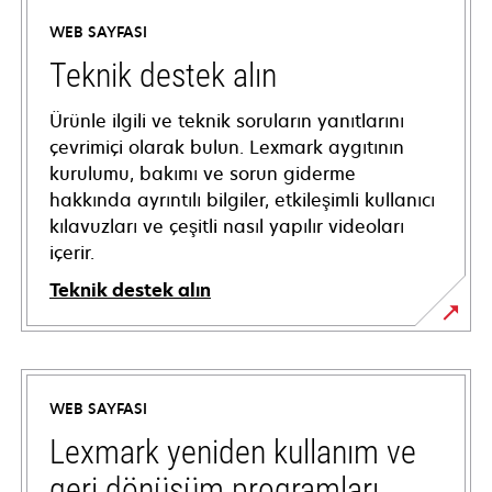
WEB SAYFASI
Teknik destek alın
Ürünle ilgili ve teknik soruların yanıtlarını
çevrimiçi olarak bulun. Lexmark aygıtının
kurulumu, bakımı ve sorun giderme
hakkında ayrıntılı bilgiler, etkileşimli kullanıcı
kılavuzları ve çeşitli nasıl yapılır videoları
içerir.
Teknik destek alın
opens
in
a
WEB SAYFASI
new
tab
Lexmark yeniden kullanım ve
geri dönüşüm programları