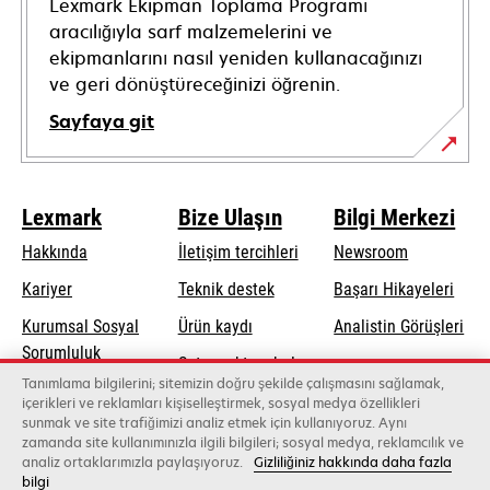
Lexmark Ekipman Toplama Programı
aracılığıyla sarf malzemelerini ve
ekipmanlarını nasıl yeniden kullanacağınızı
ve geri dönüştüreceğinizi öğrenin.
Sayfaya git
Lexmark
Bize Ulaşın
Bilgi Merkezi
Hakkında
İletişim tercihleri
Newsroom
opens
Kariyer
Teknik destek
Başarı Hikayeleri
in
Kurumsal Sosyal
Ürün kaydı
Analistin Görüşleri
a
opens
Sorumluluk
Satış noktası bul
new
in
Tanımlama bilgilerini; sitemizin doğru şekilde çalışmasını sağlamak,
Sürdürülebilirlik
tab
Toptancıların
içerikleri ve reklamları kişiselleştirmek, sosyal medya özellikleri
a
sunmak ve site trafiğimizi analiz etmek için kullanıyoruz. Aynı
listesi
new
zamanda site kullanımınızla ilgili bilgileri; sosyal medya, reklamcılık ve
tab
analiz ortaklarımızla paylaşıyoruz.
Gizliliğiniz hakkında daha fazla
bilgi