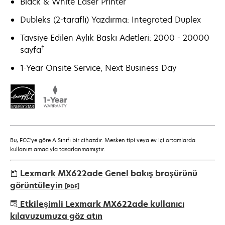
Black & White Laser Printer
Dubleks (2-taraflı) Yazdırma: Integrated Duplex
Tavsiye Edilen Aylık Baskı Adetleri: 2000 - 20000
†
sayfa
1-Year Onsite Service, Next Business Day
Bu, FCC'ye göre A Sınıfı bir cihazdır. Mesken tipi veya ev içi ortamlarda
kullanım amacıyla tasarlanmamıştır.
Lexmark MX622ade Genel bakış broşürünü
görüntüleyin
[PDF]
opens
Etkileşimli Lexmark MX622ade kullanıcı
in
kılavuzumuza göz atın