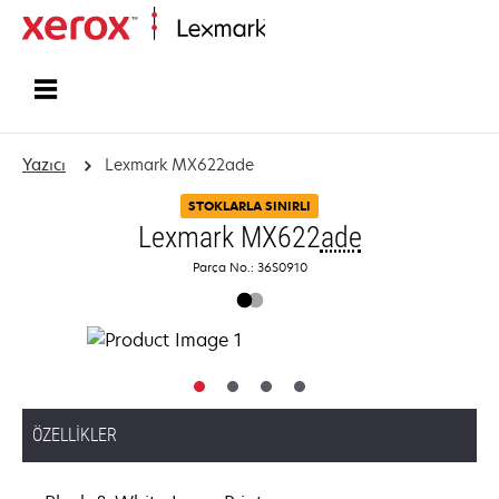
Ana sayfa
Yazıcı
Lexmark MX622ade
STOKLARLA SINIRLI
Lexmark MX622
ade
Parça No.: 36S0910
ÖZELLIKLER