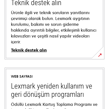
Teknik destek alın
Ürünle ilgili ve teknik soruların yanıtlarını
çevrimiçi olarak bulun. Lexmark aygıtının
kurulumu, bakımı ve sorun giderme
hakkında ayrıntılı bilgiler, etkileşimli kullanıcı
kılavuzları ve çeşitli nasıl yapılır videoları
içerir.
Teknik destek alın
opens
in
a
WEB SAYFASI
new
tab
Lexmark yeniden kullanım ve
geri dönüşüm programları
Ödüllü Lexmark Kartuş Toplama Programı ve