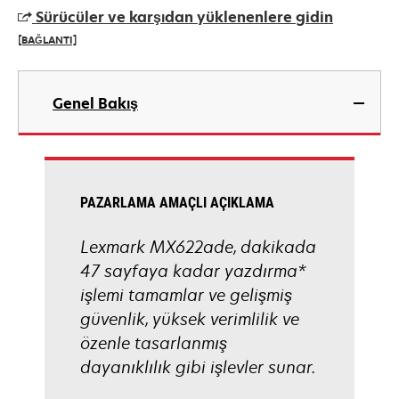
a
Sürücüler ve karşıdan yüklenenlere gidin
new
[BAĞLANTI]
tab
opens
in
Genel Bakış
a
new
tab
PAZARLAMA AMAÇLI AÇIKLAMA
Lexmark MX622ade, dakikada
47 sayfaya kadar yazdırma*
işlemi tamamlar ve gelişmiş
güvenlik, yüksek verimlilik ve
özenle tasarlanmış
dayanıklılık gibi işlevler sunar.