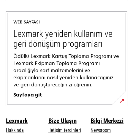
opens
in
a
WEB SAYFASI
new
tab
Lexmark yeniden kullanım ve
geri dönüşüm programları
Ödüllü Lexmark Kartuş Toplama Programı ve
Lexmark Ekipman Toplama Programı
aracılığıyla sarf malzemelerini ve
ekipmanlarını nasıl yeniden kullanacağınızı
ve geri dönüştüreceğinizi öğrenin.
Sayfaya git
Lexmark
Bize Ulaşın
Bilgi Merkezi
Hakkında
İletişim tercihleri
Newsroom