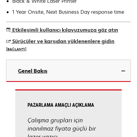
Black & White Laser Printer
1 Year Onsite, Next Business Day response time
Etkileşimli kullanıcı kılavuzumuza göz atın
Sürücüler ve karşıdan yüklenenlere gidin
[BAĞLANTI]
opens
in
Genel Bakış
a
new
tab
PAZARLAMA AMAÇLI AÇIKLAMA
Çalışma grupları için
inanılmaz fiyata güçlü bir
lazer yazıcı