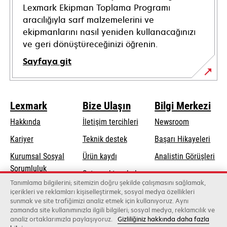
Lexmark Ekipman Toplama Programı
aracılığıyla sarf malzemelerini ve
ekipmanlarını nasıl yeniden kullanacağınızı
ve geri dönüştüreceğinizi öğrenin.
Sayfaya git
Lexmark
Bize Ulaşın
Bilgi Merkezi
Hakkında
İletişim tercihleri
Newsroom
opens
Kariyer
Teknik destek
Başarı Hikayeleri
in
Kurumsal Sosyal
Ürün kaydı
Analistin Görüşleri
a
opens
Sorumluluk
Satış noktası bul
new
in
Tanımlama bilgilerini; sitemizin doğru şekilde çalışmasını sağlamak,
Sürdürülebilirlik
tab
Toptancıların
içerikleri ve reklamları kişiselleştirmek, sosyal medya özellikleri
a
sunmak ve site trafiğimizi analiz etmek için kullanıyoruz. Aynı
listesi
new
zamanda site kullanımınızla ilgili bilgileri; sosyal medya, reklamcılık ve
tab
analiz ortaklarımızla paylaşıyoruz.
Gizliliğiniz hakkında daha fazla