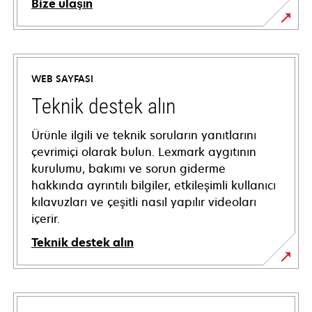
Bize ulaşın
WEB SAYFASI
Teknik destek alın
Ürünle ilgili ve teknik soruların yanıtlarını
çevrimiçi olarak bulun. Lexmark aygıtının
kurulumu, bakımı ve sorun giderme
hakkında ayrıntılı bilgiler, etkileşimli kullanıcı
kılavuzları ve çeşitli nasıl yapılır videoları
içerir.
Teknik destek alın
opens
in
a