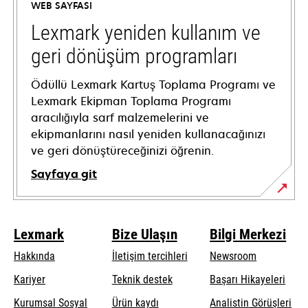
WEB SAYFASI
new
tab
Lexmark yeniden kullanım ve
geri dönüşüm programları
Ödüllü Lexmark Kartuş Toplama Programı ve
Lexmark Ekipman Toplama Programı
aracılığıyla sarf malzemelerini ve
ekipmanlarını nasıl yeniden kullanacağınızı
ve geri dönüştüreceğinizi öğrenin.
Sayfaya git
Lexmark
Bize Ulaşın
Bilgi Merkezi
Hakkında
İletişim tercihleri
Newsroom
opens
Kariyer
Teknik destek
Başarı Hikayeleri
in
Kurumsal Sosyal
Ürün kaydı
Analistin Görüşleri