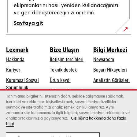
ekipmanlarını nasıl yeniden kullanacağınızı
ve geri dönüştüreceğinizi öğrenin.
Sayfaya git
Lexmark
Bize Ulaşın
Bilgi Merkezi
Hakkında
İletişim tercihleri
Newsroom
opens
Kariyer
Teknik destek
Başarı Hikayeleri
in
Kurumsal Sosyal
Ürün kaydı
Analistin Görüşleri
a
opens
Sorumluluk
Satış noktası bul
new
in
Tanımlama bilgilerini; sitemizin doğru şekilde çalışmasını sağlamak,
Sürdürülebilirlik
tab
Toptancıların
içerikleri ve reklamları kişiselleştirmek, sosyal medya özellikleri
a
sunmak ve site trafiğimizi analiz etmek için kullanıyoruz. Aynı
listesi
new
zamanda site kullanımınızla ilgili bilgileri; sosyal medya, reklamcılık ve
tab
analiz ortaklarımızla paylaşıyoruz.
Gizliliğiniz hakkında daha fazla
bilgi
Lexmark International, Inc., bir Xerox şirketi
©2026 Tüm hakları saklıdır.