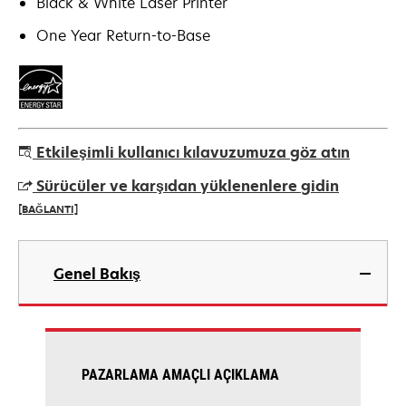
Black & White Laser Printer
One Year Return-to-Base
Etkileşimli kullanıcı kılavuzumuza göz atın
Sürücüler ve karşıdan yüklenenlere gidin
[BAĞLANTI]
opens
in
Genel Bakış
a
new
tab
PAZARLAMA AMAÇLI AÇIKLAMA