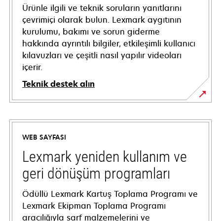
Ürünle ilgili ve teknik soruların yanıtlarını
çevrimiçi olarak bulun. Lexmark aygıtının
kurulumu, bakımı ve sorun giderme
hakkında ayrıntılı bilgiler, etkileşimli kullanıcı
kılavuzları ve çeşitli nasıl yapılır videoları
içerir.
Teknik destek alın
opens
in
a
WEB SAYFASI
new
tab
Lexmark yeniden kullanım ve
geri dönüşüm programları
Ödüllü Lexmark Kartuş Toplama Programı ve
Lexmark Ekipman Toplama Programı
aracılığıyla sarf malzemelerini ve