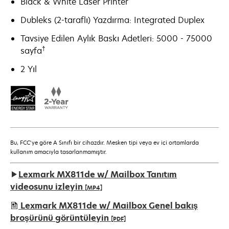
Black & White Laser Printer
Dubleks (2-taraflı) Yazdırma: Integrated Duplex
Tavsiye Edilen Aylık Baskı Adetleri: 5000 - 75000
†
sayfa
2 Yıl
Bu, FCC'ye göre A Sınıfı bir cihazdır. Mesken tipi veya ev içi ortamlarda
kullanım amacıyla tasarlanmamıştır.
Lexmark MX811de w/ Mailbox Tanıtım
videosunu izleyin
[MP4]
Lexmark MX811de w/ Mailbox Genel bakış
broşürünü görüntüleyin
[PDF]