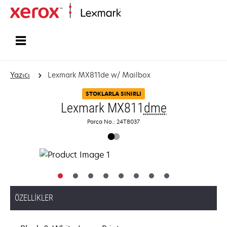
Ana sayfa
Yazıcı
Lexmark MX811de w/ Mailbox
STOKLARLA SINIRLI
Lexmark MX811
dme
Parça No.: 24T8037
ÖZELLIKLER