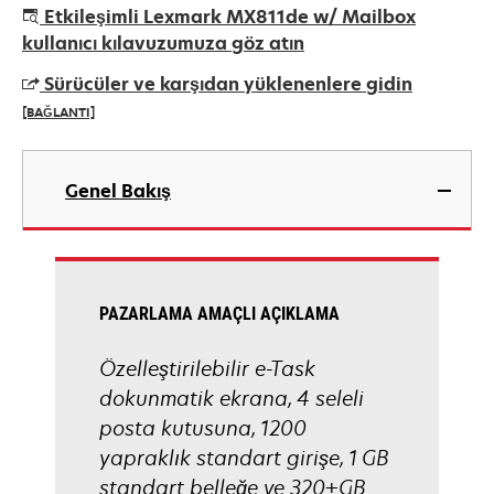
opens
Etkileşimli Lexmark MX811de w/ Mailbox
in
kullanıcı kılavuzumuza göz atın
a
Sürücüler ve karşıdan yüklenenlere gidin
new
[BAĞLANTI]
tab
opens
in
Genel Bakış
a
new
tab
PAZARLAMA AMAÇLI AÇIKLAMA
Özelleştirilebilir e-Task
dokunmatik ekrana, 4 seleli
posta kutusuna, 1200
yapraklık standart girişe, 1 GB
standart belleğe ve 320+GB