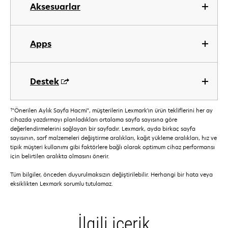
Aksesuarlar
Apps
Destek
†
"Önerilen Aylık Sayfa Hacmi", müşterilerin Lexmark’ın ürün tekliflerini her ay
cihazda yazdırmayı planladıkları ortalama sayfa sayısına göre
değerlendirmelerini sağlayan bir sayfadır. Lexmark, ayda birkaç sayfa
sayısının, sarf malzemeleri değiştirme aralıkları, kağıt yükleme aralıkları, hız ve
tipik müşteri kullanımı gibi faktörlere bağlı olarak optimum cihaz performansı
için belirtilen aralıkta olmasını önerir.
Tüm bilgiler, önceden duyurulmaksızın değiştirilebilir. Herhangi bir hata veya
eksiklikten Lexmark sorumlu tutulamaz.
İlgili içerik