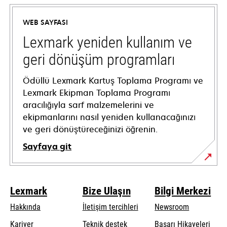
in
a
WEB SAYFASI
new
tab
Lexmark yeniden kullanım ve
geri dönüşüm programları
Ödüllü Lexmark Kartuş Toplama Programı ve
Lexmark Ekipman Toplama Programı
aracılığıyla sarf malzemelerini ve
ekipmanlarını nasıl yeniden kullanacağınızı
ve geri dönüştüreceğinizi öğrenin.
Sayfaya git
Lexmark
Bize Ulaşın
Bilgi Merkezi
Hakkında
İletişim tercihleri
Newsroom
opens
Kariyer
Teknik destek
Başarı Hikayeleri