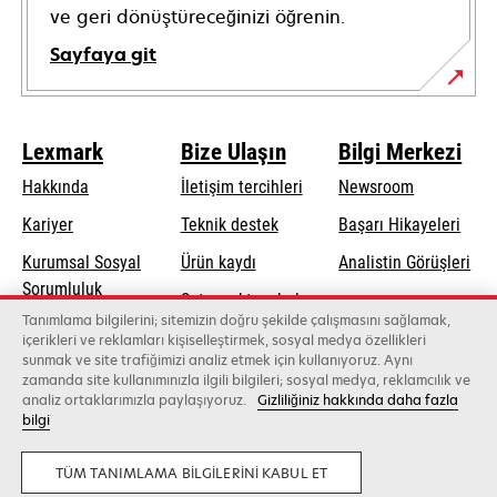
ve geri dönüştüreceğinizi öğrenin.
Sayfaya git
Lexmark
Bize Ulaşın
Bilgi Merkezi
Hakkında
İletişim tercihleri
Newsroom
opens
Kariyer
Teknik destek
Başarı Hikayeleri
in
Kurumsal Sosyal
Ürün kaydı
Analistin Görüşleri
a
opens
Sorumluluk
Satış noktası bul
new
in
Tanımlama bilgilerini; sitemizin doğru şekilde çalışmasını sağlamak,
Sürdürülebilirlik
tab
Toptancıların
içerikleri ve reklamları kişiselleştirmek, sosyal medya özellikleri
a
sunmak ve site trafiğimizi analiz etmek için kullanıyoruz. Aynı
listesi
new
zamanda site kullanımınızla ilgili bilgileri; sosyal medya, reklamcılık ve
tab
analiz ortaklarımızla paylaşıyoruz.
Gizliliğiniz hakkında daha fazla
bilgi
Lexmark International, Inc., bir Xerox şirketi
©2026 Tüm hakları saklıdır.
Yasal
Gizlilik
TÜM TANIMLAMA BILGILERINI KABUL ET